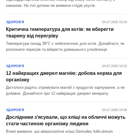
кажаном. На тілі дитини не виявили слідів укусів.
ЗДОРОВ'Я
04.07.2026 10:04
Критична температура для котів: як вберегти
тварину від перегріву
Температура понад 38°C є небезпечною для котів. Дізнайтеся, як
розпізнати перегрів та вберегти домашнього улюбленця.
ЗДОРОВ'Я
04.07.2026 10:02
12 найкращих джерел магнію: добова норма для
організму
Дієтологи радять отримувати магній з продуктів харчування, а не
добавок. Дізнайтеся про 12 найкращих джерел мінералу.
ЗДОРОВ'Я
03.07.2026 18:06
Дослідники з'ясували, що кліщі на обличчі можуть
стати частиною організму людини
Вчені виявили, що мікроскопічні кліщі Demodex folliculorum