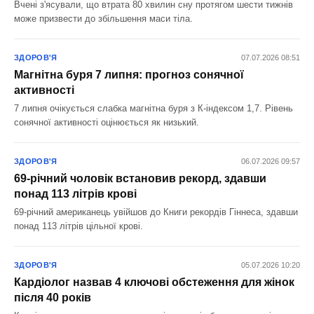
Вчені з'ясували, що втрата 80 хвилин сну протягом шести тижнів
може призвести до збільшення маси тіла.
ЗДОРОВ'Я
07.07.2026 08:51
Магнітна буря 7 липня: прогноз сонячної
активності
7 липня очікується слабка магнітна буря з К-індексом 1,7. Рівень
сонячної активності оцінюється як низький.
ЗДОРОВ'Я
06.07.2026 09:57
69-річний чоловік встановив рекорд, здавши
понад 113 літрів крові
69-річний американець увійшов до Книги рекордів Гіннеса, здавши
понад 113 літрів цільної крові.
ЗДОРОВ'Я
05.07.2026 10:20
Кардіолог назвав 4 ключові обстеження для жінок
після 40 років