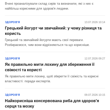
Вчені проаналізували склад сирів та визначили, які з них є
найбільш корисними для здоров'я людини.
ЗДОРОВ'Я
13.07.2026 10:14
Грецький йогурт чи звичайний: у чому різниця та
користь
Грецький та звичайний йогурти мають свої переваги.
Розбираємося, чим вони відрізняються та що корисніше.
ЗДОРОВ'Я
12.07.2026 09:27
Як правильно мити лохину для збереження її
свіжості та користі
Як правильно мити лохину, щоб зберегти її свіжість та корисні
властивості: поради експертів.
ЗДОРОВ'Я
09.07.2026 10:15
Найкорисніша консервована риба для здоров'я
серця та мозку