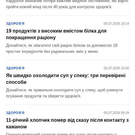
Кардіолог визначив чотири важливі медичні обстеження, які варто
пройти кожній жінці після 40 років для контролю здоров'я.
ЗДОРОВ'Я
05.07.2026 10:14
19 продуктів з високим вмістом білка для
покращення раціону
Дізнайтеся, як збагатити свій раціон білком за допомогою 19
простих інгредієнтів без радикальних змін у меню.
ЗДОРОВ'Я
05.07.2026 10:00
Як швидко охолодити суп у спеку: три перевірені
способи
Дізнайтеся, як правильно охолодити суп у спеку, щоб уникнути
псування продуктів та зберегти здоров'я.
ЗДОРОВ'Я
05.07.2026 09:39
11-річний хлопчик помер від сказу після контакту з
кажаном
Одинадцятирічний хлопчик помер від сказу після контакту з