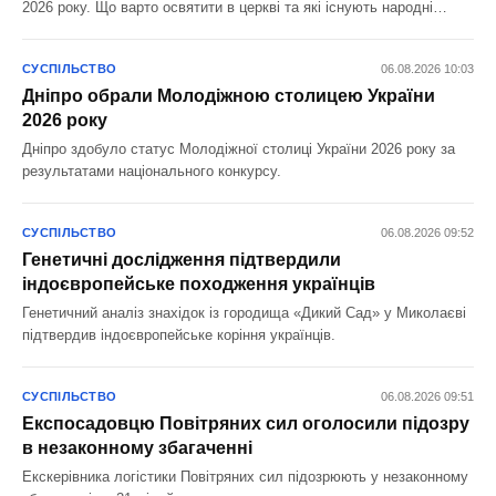
2026 року. Що варто освятити в церкві та які існують народні
прикмети.
СУСПІЛЬСТВО
06.08.2026 10:03
Дніпро обрали Молодіжною столицею України
2026 року
Дніпро здобуло статус Молодіжної столиці України 2026 року за
результатами національного конкурсу.
СУСПІЛЬСТВО
06.08.2026 09:52
Генетичні дослідження підтвердили
індоєвропейське походження українців
Генетичний аналіз знахідок із городища «Дикий Сад» у Миколаєві
підтвердив індоєвропейське коріння українців.
СУСПІЛЬСТВО
06.08.2026 09:51
Експосадовцю Повітряних сил оголосили підозру
в незаконному збагаченні
Екскерівника логістики Повітряних сил підозрюють у незаконному