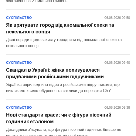
збагаченні на 21 мільйон гривень.
СУСПІЛЬСТВО
06.08.2026 09:50
Як врятувати город від аномальної спеки та
пекельного сонця
Дієві поради щодо захисту городнини від аномальної спеки та
пекельного сонця.
СУСПІЛЬСТВО
06.08.2026 09:40
Скандал в Україні: жінка похизувалася
придбаними російськими підручниками
Українка оприлюднила відео з російськими підручниками, що
викликало хвилю обурення та заклики до перевірки СБУ.
СУСПІЛЬСТВО
06.08.2026 09:38
Нові стандарти краси: чи є фігура пісочний
годинник еталоном
Дослідники з'ясували, що фігура пісочний годинник більше не
вважається єдиним еталоном жіночої краси.