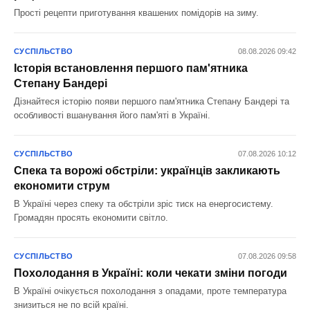
Прості рецепти приготування квашених помідорів на зиму.
СУСПІЛЬСТВО
08.08.2026 09:42
Історія встановлення першого пам'ятника
Степану Бандері
Дізнайтеся історію появи першого пам'ятника Степану Бандері та
особливості вшанування його пам'яті в Україні.
СУСПІЛЬСТВО
07.08.2026 10:12
Спека та ворожі обстріли: українців закликають
економити струм
В Україні через спеку та обстріли зріс тиск на енергосистему.
Громадян просять економити світло.
СУСПІЛЬСТВО
07.08.2026 09:58
Похолодання в Україні: коли чекати зміни погоди
В Україні очікується похолодання з опадами, проте температура
знизиться не по всій країні.