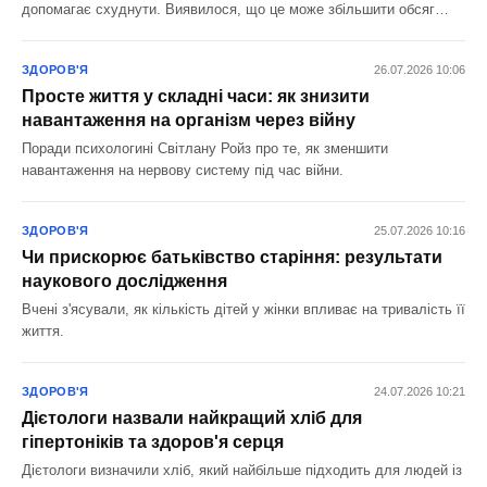
допомагає схуднути. Виявилося, що це може збільшити обсяг
спожитої їжі.
ЗДОРОВ'Я
26.07.2026 10:06
Просте життя у складні часи: як знизити
навантаження на організм через війну
Поради психологині Світлану Ройз про те, як зменшити
навантаження на нервову систему під час війни.
ЗДОРОВ'Я
25.07.2026 10:16
Чи прискорює батьківство старіння: результати
наукового дослідження
Вчені з'ясували, як кількість дітей у жінки впливає на тривалість її
життя.
ЗДОРОВ'Я
24.07.2026 10:21
Дієтологи назвали найкращий хліб для
гіпертоніків та здоров'я серця
Дієтологи визначили хліб, який найбільше підходить для людей із