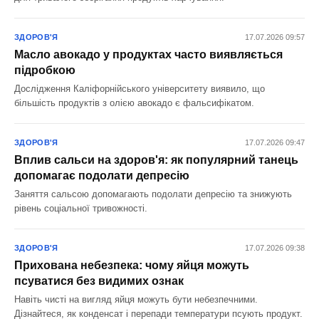
ЗДОРОВ'Я
17.07.2026 09:57
Масло авокадо у продуктах часто виявляється
підробкою
Дослідження Каліфорнійського університету виявило, що
більшість продуктів з олією авокадо є фальсифікатом.
ЗДОРОВ'Я
17.07.2026 09:47
Вплив сальси на здоров'я: як популярний танець
допомагає подолати депресію
Заняття сальсою допомагають подолати депресію та знижують
рівень соціальної тривожності.
ЗДОРОВ'Я
17.07.2026 09:38
Прихована небезпека: чому яйця можуть
псуватися без видимих ознак
Навіть чисті на вигляд яйця можуть бути небезпечними.
Дізнайтеся, як конденсат і перепади температури псують продукт.