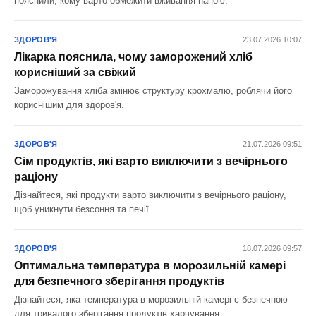
пояснили, кому варто обмежити вживання напою.
ЗДОРОВ'Я
23.07.2026 10:07
Лікарка пояснила, чому заморожений хліб
корисніший за свіжий
Заморожування хліба змінює структуру крохмалю, роблячи його
кориснішим для здоров'я.
ЗДОРОВ'Я
21.07.2026 09:51
Сім продуктів, які варто виключити з вечірнього
раціону
Дізнайтеся, які продукти варто виключити з вечірнього раціону,
щоб уникнути безсоння та печії.
ЗДОРОВ'Я
18.07.2026 09:57
Оптимальна температура в морозильній камері
для безпечного зберігання продуктів
Дізнайтеся, яка температура в морозильній камері є безпечною
для тривалого зберігання продуктів харчування.