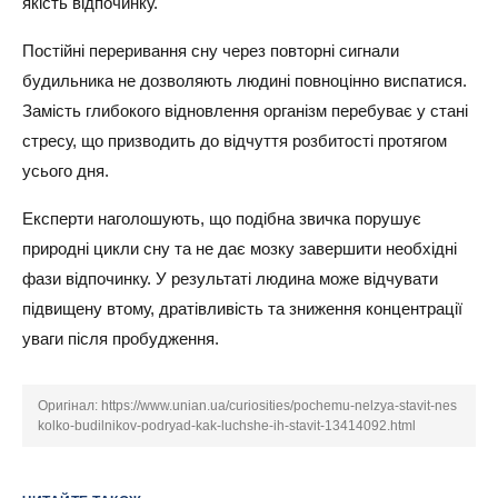
якість відпочинку.
Постійні переривання сну через повторні сигнали
будильника не дозволяють людині повноцінно виспатися.
Замість глибокого відновлення організм перебуває у стані
стресу, що призводить до відчуття розбитості протягом
усього дня.
Експерти наголошують, що подібна звичка порушує
природні цикли сну та не дає мозку завершити необхідні
фази відпочинку. У результаті людина може відчувати
підвищену втому, дратівливість та зниження концентрації
уваги після пробудження.
Оригінал:
https://www.unian.ua/curiosities/pochemu-nelzya-stavit-nes
kolko-budilnikov-podryad-kak-luchshe-ih-stavit-13414092.html