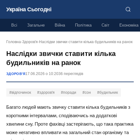
Україна Сьогодні
Всі
Загальне
Війна
Політика
Світ
Економіка
Головна
›
Здоров'я
›
Наслідки звички ставити кілька будильників на ранок
Наслідки звички ставити кілька
будильників на ранок
17.06.2026 о 10:20
36 переглядів
ЗДОРОВ'Я
#відпочинок
#здоров'я
#поради
#сон
#будильник
Багато людей мають звичку ставити кілька будильників з
короткими інтервалами, сподіваючись на додаткові
хвилини сну. Проте фахівці застерігають, що така практика
може негативно впливати на загальний стан організму та