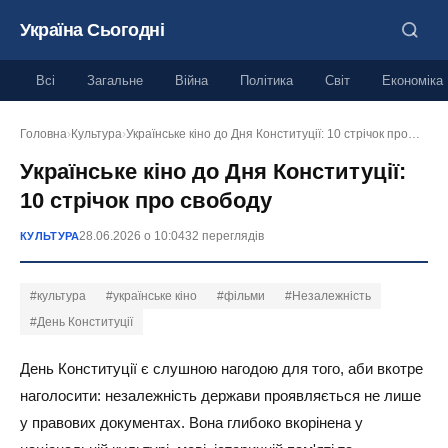
Україна Сьогодні
Всі
Загальне
Війна
Політика
Світ
Економіка
Головна
›
Культура
›
Українське кіно до Дня Конституції: 10 стрічок про…
Українське кіно до Дня Конституції:
10 стрічок про свободу
28.06.2026 о 10:04
32 переглядів
КУЛЬТУРА
#культура
#українське кіно
#фільми
#Незалежність
#День Конституції
День Конституції є слушною нагодою для того, аби вкотре
наголосити: незалежність держави проявляється не лише
у правових документах. Вона глибоко вкорінена у