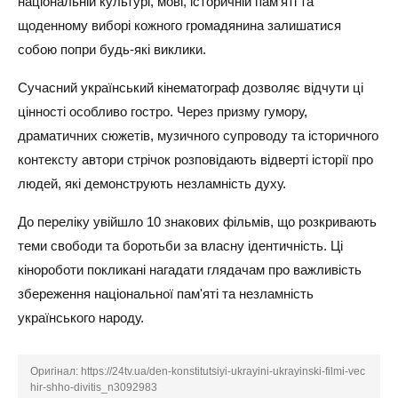
національній культурі, мові, історичній пам'яті та
щоденному виборі кожного громадянина залишатися
собою попри будь-які виклики.
Сучасний український кінематограф дозволяє відчути ці
цінності особливо гостро. Через призму гумору,
драматичних сюжетів, музичного супроводу та історичного
контексту автори стрічок розповідають відверті історії про
людей, які демонструють незламність духу.
До переліку увійшло 10 знакових фільмів, що розкривають
теми свободи та боротьби за власну ідентичність. Ці
кінороботи покликані нагадати глядачам про важливість
збереження національної пам'яті та незламність
українського народу.
Оригінал:
https://24tv.ua/den-konstitutsiyi-ukrayini-ukrayinski-filmi-vec
hir-shho-divitis_n3092983