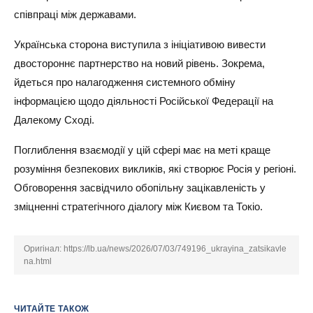
співпраці між державами.
Українська сторона виступила з ініціативою вивести
двостороннє партнерство на новий рівень. Зокрема,
йдеться про налагодження системного обміну
інформацією щодо діяльності Російської Федерації на
Далекому Сході.
Поглиблення взаємодії у цій сфері має на меті краще
розуміння безпекових викликів, які створює Росія у регіоні.
Обговорення засвідчило обопільну зацікавленість у
зміцненні стратегічного діалогу між Києвом та Токіо.
Оригінал:
https://lb.ua/news/2026/07/03/749196_ukrayina_zatsikavle
na.html
ЧИТАЙТЕ ТАКОЖ