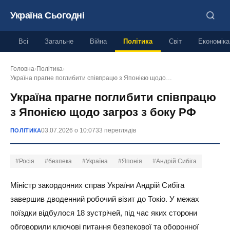
Україна Сьогодні
Всі
Загальне
Війна
Політика
Світ
Економіка
Головна
›
Політика
›
Україна прагне поглибити співпрацю з Японією щодо…
Україна прагне поглибити співпрацю
з Японією щодо загроз з боку РФ
03.07.2026 о 10:07
33 переглядів
ПОЛІТИКА
#Росія
#безпека
#Україна
#Японія
#Андрій Сибіга
Міністр закордонних справ України Андрій Сибіга
завершив дводенний робочий візит до Токіо. У межах
поїздки відбулося 18 зустрічей, під час яких сторони
обговорили ключові питання безпекової та оборонної