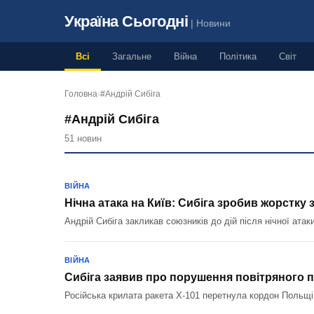
Україна Сьогодні
| Новини
Всі
Загальне
Війна
Політика
Світ
Головна
›
#Андрій Сибіга
#Андрій Сибіга
51 новин
ВІЙНА
Нічна атака на Київ: Сибіга зробив жорстку 
Андрій Сибіга закликав союзників до дій після нічної атаки
ВІЙНА
Сибіга заявив про порушення повітряного
Російська крилата ракета Х-101 перетнула кордон Польщі 