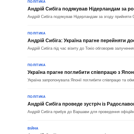
ПОЛІТИКА
Андрій Сибіга подякував Нідерландам за 
Андрій Сибіга подякував Нідерландам за згоду прийняти С
ПОЛІТИКА
Андрій Сибіга: Україна прагне перейняти до
Андрій Сибіга під час візиту до Токіо обговорив залученн
ПОЛІТИКА
Україна прагне поглибити співпрацю з Япон
Україна запропонувала Японії поглибити співпрацю та обм
ПОЛІТИКА
Андрій Сибіга проведе зустріч із Радослав
Андрій Сибіга прибув до Варшави для проведення офіційн
ВІЙНА