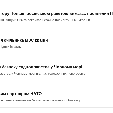
остору Польщі російською ракетою вимагає посилення 
щі. Андрій Сибіга закликав негайно посилити ППО України.
ня очільника МЗС країни
ідати Ізраїль.
м безпеку судноплавства у Чорному морі
авства у Чорному морі під час телефонних переговорів.
овим партнером НАТО
о Україна є важливим безпековим партнером Альянсу.