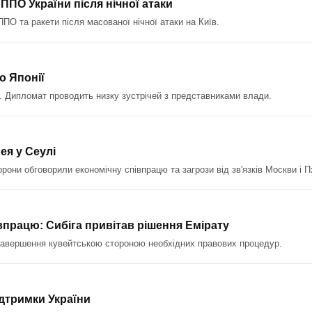
ППО України після нічної атаки
ППО та ракети після масованої нічної атаки на Київ.
о Японії
ї. Дипломат проводить низку зустрічей з представниками влади.
ея у Сеулі
рони обговорили економічну співпрацю та загрози від зв'язків Москви і 
впрацю: Сибіга привітав рішення Емірату
 завершення кувейтською стороною необхідних правових процедур.
ідтримки України