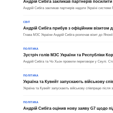
Андрій Сибіга закликав партнерів посилити 
Андрій Сибіга закликав партнерів надати Україні системи 
СВІТ
Андрій Сибіга прибув з офіційним візитом д
Глава МЗС України Андрій Сибіга розпочав візит до Японі
ПОЛІТИКА
Зустріч голів МЗС України та Республіки Кор
Андрій Сибіга та Чо Хьон провели переговори у Сеулі. Сто
ПОЛІТИКА
Україна та Кувейт запускають військову спі
Україна та Кувейт запускають військову співпрацю після
ПОЛІТИКА
Андрій Сибіга оцінив нову заяву G7 щодо п