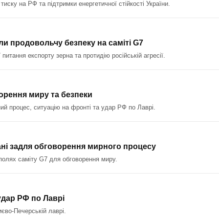
иску на РФ та підтримки енергетичної стійкості України.
ли продовольчу безпеку на саміті G7
 питання експорту зерна та протидію російській агресії.
ворення миру та безпеки
ний процес, ситуацію на фронті та удар РФ по Лаврі.
іані задля обговорення мирного процесу
 полях саміту G7 для обговорення миру.
удар РФ по Лаврі
иєво-Печерській лаврі.