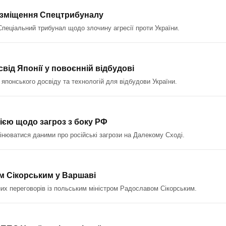
розміщення Спецтрибуналу
пеціальний трибунал щодо злочину агресії проти України.
свід Японії у повоєнній відбудові
я японського досвіду та технологій для відбудови України.
ією щодо загроз з боку РФ
інюватися даними про російські загрози на Далекому Сході.
ом Сікорським у Варшаві
их переговорів із польським міністром Радославом Сікорським.