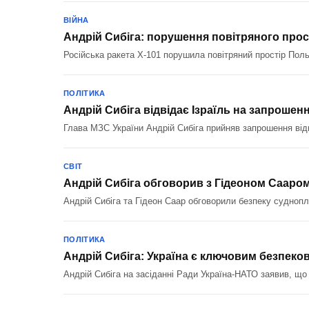
ВІЙНА
Андрій Сибіга: порушення повітряного пр
Російська ракета Х-101 порушила повітряний простір Поль
ПОЛІТИКА
Андрій Сибіга відвідає Ізраїль на запрошен
Глава МЗС України Андрій Сибіга прийняв запрошення відв
СВІТ
Андрій Сибіга обговорив з Гідеоном Сааро
Андрій Сибіга та Гідеон Саар обговорили безпеку суднопл
ПОЛІТИКА
Андрій Сибіга: Україна є ключовим безпек
Андрій Сибіга на засіданні Ради Україна-НАТО заявив, щ