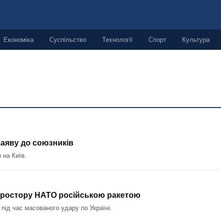
Економіка
Суспільство
Технології
Спорт
Культура
заяву до союзників
 на Київ.
 простору НАТО російською ракетою
під час масованого удару по Україні.