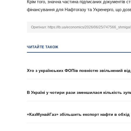
Крім того, значна частина підписаних документів 
фінансування для Нафтогазу та Укренерго, що дозв
Оригінал:
https://lb.ua/economics/2026/06/25/747566_shmiga
ЧИТАЙТЕ ТАКОЖ
Хто з українських ФОПів повністю звільнений ві
В Україні у чотири рази зменшилася кількість зу
«КазМунайГаз» збільшить експорт нафти в обхід