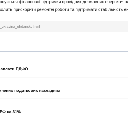
стосується фінансової підтримки провідних державних енергетичн
олить прискорити ремонтні роботи та підтримати стабільність е
l_ukrayina_ghdansku.html
д сплати ПДФО
пинених податкових накладних
 РФ на 31%