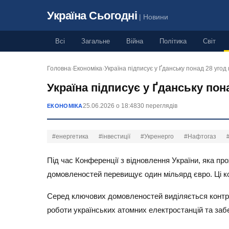
Україна Сьогодні
| Новини
Всі
Загальне
Війна
Політика
Світ
Головна
›
Економіка
›
Україна підписує у Ґданську понад 28 уго
Україна підписує у Ґданську пон
25.06.2026 о 18:48
30 переглядів
ЕКОНОМІКА
#енергетика
#інвестиції
#Укренерго
#Нафтогаз
Під час Конференції з відновлення України, яка пр
домовленостей перевищує один мільярд євро. Ці ко
Серед ключових домовленостей виділяється контрак
роботи українських атомних електростанцій та заб