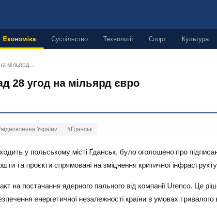
Економіка
Суспільство
Технології
Спорт
Культура
д на мільярд…
ад 28 угод на мільярд євро
#відновлення України
#Ґданськ
оходить у польському місті Ґданськ, було оголошено про підписа
шти та проєкти спрямовані на зміцнення критичної інфраструкту
т на постачання ядерного пального від компанії Urenco. Це ріш
езпечення енергетичної незалежності країни в умовах тривалого 