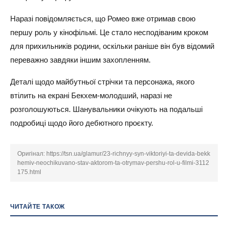
Наразі повідомляється, що Ромео вже отримав свою
першу роль у кінофільмі. Це стало несподіваним кроком
для прихильників родини, оскільки раніше він був відомий
переважно завдяки іншим захопленням.
Деталі щодо майбутньої стрічки та персонажа, якого
втілить на екрані Бекхем-молодший, наразі не
розголошуються. Шанувальники очікують на подальші
подробиці щодо його дебютного проєкту.
Оригінал:
https://tsn.ua/glamur/23-richnyy-syn-viktoriyi-ta-devida-bekk
hemiv-neochikuvano-stav-aktorom-ta-otrymav-pershu-rol-u-filmi-3112
175.html
ЧИТАЙТЕ ТАКОЖ