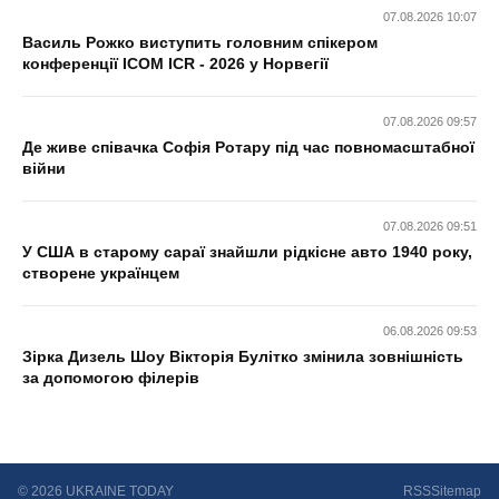
07.08.2026 10:07
Василь Рожко виступить головним спікером
конференції ICOM ICR - 2026 у Норвегії
07.08.2026 09:57
Де живе співачка Софія Ротару під час повномасштабної
війни
07.08.2026 09:51
У США в старому сараї знайшли рідкісне авто 1940 року,
створене українцем
06.08.2026 09:53
Зірка Дизель Шоу Вікторія Булітко змінила зовнішність
за допомогою філерів
© 2026 UKRAINE TODAY
RSS
Sitemap