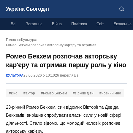
Україна Сьогодні
Всі
Загальне
Війна
Політика
Світ
Економіка
Головна
›
Культура
›
Ромео Бекхем розпочав акторську кар'єру та отримав…
Ромео Бекхем розпочав акторську
кар'єру та отримав першу роль у кіно
23.06.2026 о 10:10
26 переглядів
КУЛЬТУРА
#кіно
#актор
#Ромео Бекхем
#зіркові діти
#новини кіно
23-річний Ромео Бекхем, син відомих Вікторії та Девіда
Бекхемів, вирішив спробувати власні сили у новій сфері
діяльності. Стало відомо, що молодий чоловік розпочав
акторську кар'єру.