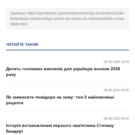
Оригінал:
https://apostrophe.ua/society/navchannja-za-kordonom-jak-
distantsijna-shkola-hotuje-uchniv-do-vstupu-do-mizhnarodnikh-univer
sitetiv.html
ЧИТАЙТЕ ТАКОЖ
08.08.2026 10:03
Десять головних викликів для українців восени 2026
року
08.08.2026 09:55
Як заквасити помідори на зиму: топ-3 найсмачніші
рецепти
08.08.2026 09:42
Історія встановлення першого пам'ятника Степану
Бандері