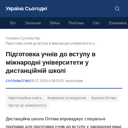
Україна Сьогодні
Всі
Загальне
Війна
Політика
Світ
Економіка
Головна
›
Суспільство
›
Підготовка учнів до вступу в міжнародні університети у…
Підготовка учнів до вступу в
міжнародні університети у
дистанційній школі
08.07.2026 о 08:55
31 переглядів
СУСПІЛЬСТВО
#дистанційна освіта
#навчання за кордоном
#школа Оптіма
#вступ до університету
Дистанційна школа Оптіма впроваджує спеціальні
програми для підготовки учнів до вступу у закордонні вищі