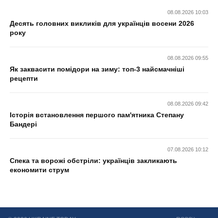
08.08.2026 10:03
Десять головних викликів для українців восени 2026
року
08.08.2026 09:55
Як заквасити помідори на зиму: топ-3 найсмачніші
рецепти
08.08.2026 09:42
Історія встановлення першого пам'ятника Степану
Бандері
07.08.2026 10:12
Спека та ворожі обстріли: українців закликають
економити струм