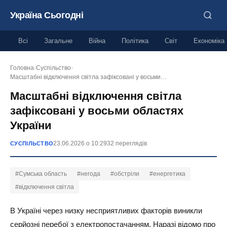
Україна Сьогодні
Всі
Загальне
Війна
Політика
Світ
Економіка
Головна
›
Суспільство
›
Масштабні відключення світла зафіксовані у восьми…
Масштабні відключення світла
зафіксовані у восьми областях
України
23.06.2026 о 10:29
32 переглядів
СУСПІЛЬСТВО
#Сумська область
#негода
#обстріли
#енергетика
#відключення світла
В Україні через низку несприятливих факторів виникли
серйозні перебої з електропостачанням. Наразі відомо про