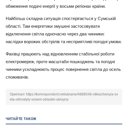
обмеження подачі енергії у восьми регіонах країни.
Найбільш складна ситуація спостерігається у Сумській
області. Там енергетики змушені застосовувати
відключення світла одночасно через два чинники:
наслідки ворожих обстрілів та несприятливі погодні умови.
Фахівці працюють над відновленням стабільної роботи
електромереж, проте масштаби пошкоджень та погодні
чинники ускладнюють процес повернення світла до осель
споживачів.
Оригінал:
https://korrespondent.net/ukraine/4888548-otkluichenyia-sv
eta-okhvatyly-vosem-oblastei-ukrayny
ЧИТАЙТЕ ТАКОЖ