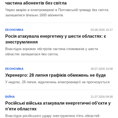
частина абонентів без світла
Через аварію в електромережі в Полтавській громаді без світла
залишилися близько 1600 абонентів.
ЕКОНОМІКА
03.08.2026 10:27
Росія атакувала енергетику у шести областях: є
знеструмлення
Внаслідок ворожих обстрілів частина споживачів у шести
областях залишилася без світла.
ЕКОНОМІКА
28.07.2026 10:08
Укренерго: 28 липня графіків обмежень не буде
У неділю, 28 липня, відключень електроенергії не прогнозується.
ВІЙНА
21.07.2026 09:58
Російські війська атакували енергетичні об'єкти у
п'яти областях
Внаслідок російського удару знеструмлено п'ять областей