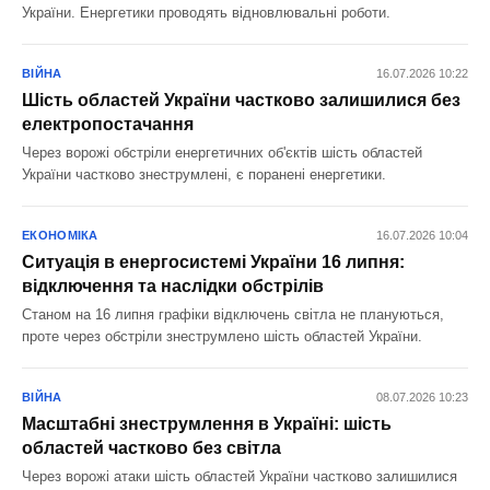
України. Енергетики проводять відновлювальні роботи.
ВІЙНА
16.07.2026 10:22
Шість областей України частково залишилися без
електропостачання
Через ворожі обстріли енергетичних об'єктів шість областей
України частково знеструмлені, є поранені енергетики.
ЕКОНОМІКА
16.07.2026 10:04
Ситуація в енергосистемі України 16 липня:
відключення та наслідки обстрілів
Станом на 16 липня графіки відключень світла не плануються,
проте через обстріли знеструмлено шість областей України.
ВІЙНА
08.07.2026 10:23
Масштабні знеструмлення в Україні: шість
областей частково без світла
Через ворожі атаки шість областей України частково залишилися