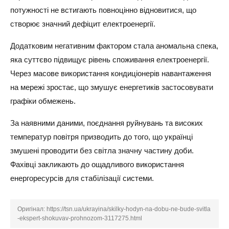
потужності не встигають повноцінно відновитися, що
створює значний дефіцит електроенергії.
Додатковим негативним фактором стала аномальна спека,
яка суттєво підвищує рівень споживання електроенергії.
Через масове використання кондиціонерів навантаження
на мережі зростає, що змушує енергетиків застосовувати
графіки обмежень.
За наявними даними, поєднання руйнувань та високих
температур повітря призводить до того, що українці
змушені проводити без світла значну частину доби.
Фахівці закликають до ощадливого використання
енергоресурсів для стабілізації системи.
Оригінал:
https://tsn.ua/ukrayina/skilky-hodyn-na-dobu-ne-bude-svitla
-ekspert-shokuvav-prohnozom-3117275.html