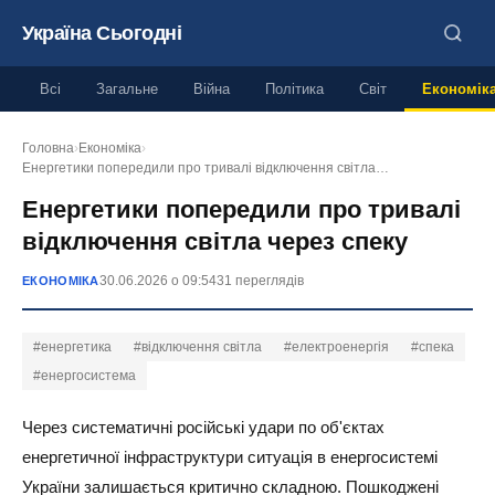
Україна Сьогодні
Всі
Загальне
Війна
Політика
Світ
Економік
Головна
›
Економіка
›
Енергетики попередили про тривалі відключення світла…
Енергетики попередили про тривалі
відключення світла через спеку
30.06.2026 о 09:54
31 переглядів
ЕКОНОМІКА
#енергетика
#відключення світла
#електроенергія
#спека
#енергосистема
Через систематичні російські удари по об'єктах
енергетичної інфраструктури ситуація в енергосистемі
України залишається критично складною. Пошкоджені