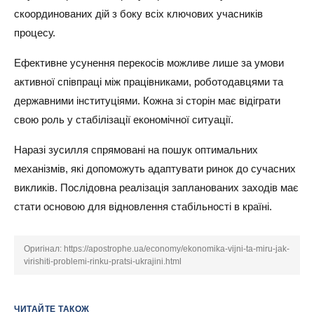
скоординованих дій з боку всіх ключових учасників
процесу.
Ефективне усунення перекосів можливе лише за умови
активної співпраці між працівниками, роботодавцями та
державними інституціями. Кожна зі сторін має відіграти
свою роль у стабілізації економічної ситуації.
Наразі зусилля спрямовані на пошук оптимальних
механізмів, які допоможуть адаптувати ринок до сучасних
викликів. Послідовна реалізація запланованих заходів має
стати основою для відновлення стабільності в країні.
Оригінал:
https://apostrophe.ua/economy/ekonomika-vijni-ta-miru-jak-
virishiti-problemi-rinku-pratsi-ukrajini.html
ЧИТАЙТЕ ТАКОЖ