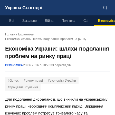
Україна Сьогодні
Всі
Загальне
Війна
Політика
Світ
Економік
Головна
›
Економіка
›
Економіка України: шляхи подолання проблем на ринку…
Економіка України: шляхи подолання
проблем на ринку праці
23.06.2026 о 10:23
33 переглядів
ЕКОНОМІКА
#бізнес
#ринок праці
#економіка України
#працевлаштування
Для подолання дисбалансів, що виникли на українському
ринку праці, необхідний комплексний підхід. Вирішення
існуючих проблем потребує тривалого часу та