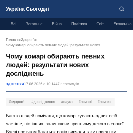
Україна Сьогодні
Всі
Загальне
Війна
Політика
Світ
Економіка
Головна
›
Здоров'я
›
Чому комарі обирають певних людей: результати нових…
Чому комарі обирають певних
людей: результати нових
досліджень
17.06.2026 о 10:14
47 переглядів
ЗДОРОВ'Я
#здоров'я
#дослідження
#наука
#комарі
#комахи
Багато людей помічали, що комарі кусають одних осіб
частіше, ніж інших, залишаючи при цьому декого в спокої.
Вчені протягом багатьох років вивчали таку поведінку