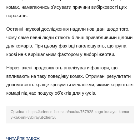
комах, намагаючись з'ясувати причини вибірковості цих
паразитів.
Останні наукові дослідження надали нові дані щодо того,
чому саме певні люди стають більш привабливими цілями
для комарів. При цьому фахівці наголошують, що група
крові не є вирішальним фактором у виборі жертви.
Наразі вчені продовжують аналізувати фактори, що
впливають на таку поведінку комах. Отримані результати
допомагають краще зрозуміти механізми, якими керуються
комарі під час пошуку об'єктів для укусів.
Оригінал:
https://science.focus.ua/nauka/757928-kogo-kusayut-komar
y-kak-oni-vybirayut-zhertvu
ЧИТАЙТЕ ТАКОЖ