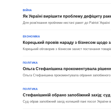
ВІЙНА
Як Україні вирішити проблему дефіциту ракет
Для розв'язання проблеми нестачі ракет до Patriot Україні
ЕКОНОМІКА
Корецький провів нараду з бізнесом щодо з
Корецький обговорив з бізнесом захист постачання товарі
ПОЛІТИКА
Ольга Стефанішина прокоментувала рішенн
Ольга Стефанішина прокоментувала обрання запобіжного за
ПОЛІТИКА
Стефанішиній обрано запобіжний захід: суд
Суд обрав запобіжний захід колишній пані посол України