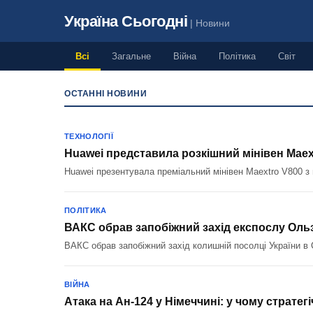
Україна Сьогодні
| Новини
Всі
Загальне
Війна
Політика
Світ
ОСТАННІ НОВИНИ
UKRAINE TODAY — актуал
ТЕХНОЛОГІЇ
Huawei представила розкішний мінівен Maex
Huawei презентувала преміальний мінівен Maextro V800 з 
ПОЛІТИКА
ВАКС обрав запобіжний захід експослу Оль
ВАКС обрав запобіжний захід колишній посолці України в
ВІЙНА
Атака на Ан-124 у Німеччині: у чому стратегі