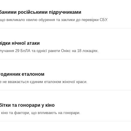
идбаними російськими підручниками
 що викликало хвилю обурення та заклики до перевірки СБУ.
дки нічної атаки
учання 29 БпЛА та однієї ракети Онікс на 18 локаціях.
 годинник еталоном
ше не вважається єдиним еталоном жіночої краси.
ітки та гонорари у кіно
у кіно та фактори, що впливають на гонорари.