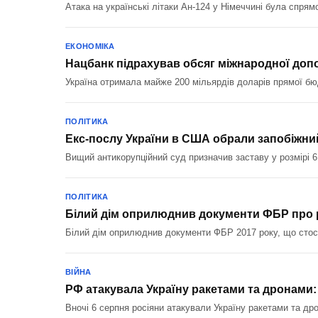
Атака на українські літаки Ан-124 у Німеччині була спрям
ЕКОНОМІКА
Нацбанк підрахував обсяг міжнародної допо
Україна отримала майже 200 мільярдів доларів прямої бюд
ПОЛІТИКА
Екс-послу України в США обрали запобіжний
Вищий антикорупційний суд призначив заставу у розмірі 
ПОЛІТИКА
Білий дім оприлюднив документи ФБР про 
Білий дім оприлюднив документи ФБР 2017 року, що стос
ВІЙНА
РФ атакувала Україну ракетами та дронами
Вночі 6 серпня росіяни атакували Україну ракетами та др