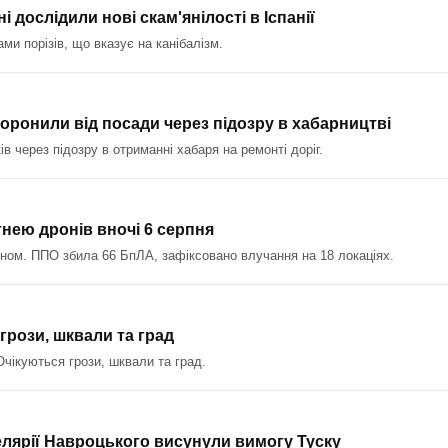
 дослідили нові скам'янілості в Іспанії
ами порізів, що вказує на канібалізм.
оронили від посади через підозру в хабарництві
 через підозру в отриманні хабаря на ремонті доріг.
тнею дронів вночі 6 серпня
оном. ППО збила 66 БпЛА, зафіксовано влучання на 18 локаціях.
грози, шквали та град
чікуються грози, шквали та град.
елярії Навроцького висунули вимогу Туску