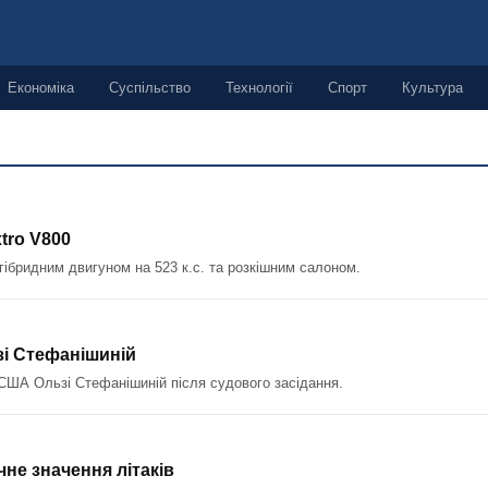
Економіка
Суспільство
Технології
Спорт
Культура
ьні новини України
tro V800
гібридним двигуном на 523 к.с. та розкішним салоном.
зі Стефанішиній
 США Ользі Стефанішиній після судового засідання.
чне значення літаків