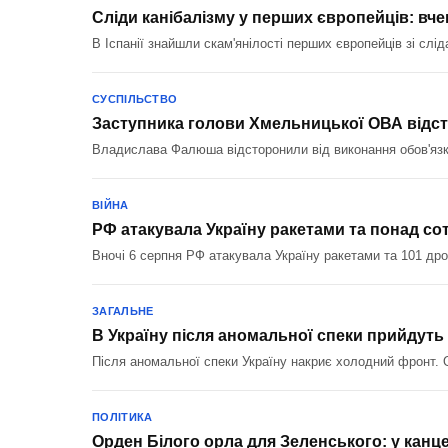
Сліди канібалізму у перших європейців: вчені
В Іспанії знайшли скам'янілості перших європейців зі слід
СУСПІЛЬСТВО
Заступника голови Хмельницької ОВА відст
Владислава Фалюша відсторонили від виконання обов'язків
ВІЙНА
РФ атакувала Україну ракетами та понад со
Вночі 6 серпня РФ атакувала Україну ракетами та 101 др
ЗАГАЛЬНЕ
В Україну після аномальної спеки прийдуть 
Після аномальної спеки Україну накриє холодний фронт. О
ПОЛІТИКА
Орден Білого орла для Зеленського: у канц