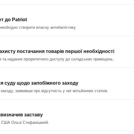
 до Patriot
 необхідно створити власну антибалістику.
ахисту постачання товарів першої необхідності
в та надання пріоритетного доступу до складських приміщень.
я суду щодо запобіжного заходу
ходу, заявивши про відсутність у неї мільйонних статків.
 визначив заставу
 в США Ользі Стефанішиній.