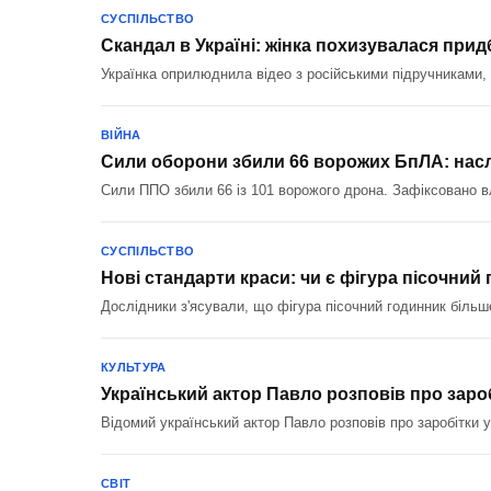
СУСПІЛЬСТВО
Скандал в Україні: жінка похизувалася пр
Українка оприлюднила відео з російськими підручниками,
ВІЙНА
Сили оборони збили 66 ворожих БпЛА: наслі
Сили ППО збили 66 із 101 ворожого дрона. Зафіксовано вл
СУСПІЛЬСТВО
Нові стандарти краси: чи є фігура пісочний
Дослідники з'ясували, що фігура пісочний годинник біль
КУЛЬТУРА
Український актор Павло розповів про зароб
Відомий український актор Павло розповів про заробітки 
СВІТ