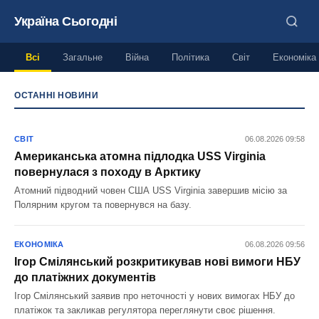
Україна Сьогодні
Всі
Загальне
Війна
Політика
Світ
Економіка
ОСТАННІ НОВИНИ
UKRAINE TODAY — актуальні н
СВІТ
06.08.2026 09:58
Американська атомна підлодка USS Virginia
повернулася з походу в Арктику
Атомний підводний човен США USS Virginia завершив місію за
Полярним кругом та повернувся на базу.
ЕКОНОМІКА
06.08.2026 09:56
Ігор Смілянський розкритикував нові вимоги НБУ
до платіжних документів
Ігор Смілянський заявив про неточності у нових вимогах НБУ до
платіжок та закликав регулятора переглянути своє рішення.