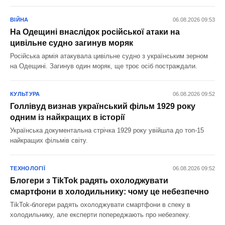
ВІЙНА
06.08.2026 09:53
На Одещині внаслідок російської атаки на
цивільне судно загинув моряк
Російська армія атакувала цивільне судно з українським зерном
на Одещині. Загинув один моряк, ще троє осіб постраждали.
КУЛЬТУРА
06.08.2026 09:52
Голлівуд визнав український фільм 1929 року
одним із найкращих в історії
Українська документальна стрічка 1929 року увійшла до топ-15
найкращих фільмів світу.
ТЕХНОЛОГІЇ
06.08.2026 09:52
Блогери з TikTok радять охолоджувати
смартфони в холодильнику: чому це небезпечно
TikTok-блогери радять охолоджувати смартфони в спеку в
холодильнику, але експерти попереджають про небезпеку.