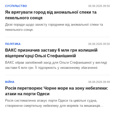
СУСПІЛЬСТВО
06.08.2026 09:50
Як врятувати город від аномальної спеки та
пекельного сонця
Дієві поради щодо захисту городнини від аномальної спеки та
пекельного сонця.
ПОЛІТИКА
06.08.2026 09:50
ВАКС призначив заставу 6 млн грн колишній
віцепрем'єрці Ользі Стефанішиній
ВАКС обрав запобіжний захід для Ольги Стефанішиної у вигляді
застави 6 млн грн. Її підозрюють у незаконному збагаченні.
ВІЙНА
06.08.2026 09:49
Росія перетворює Чорне море на зону небезпеки:
атаки на порти Одеси
Росія систематично атакує порти Одеси та цивільні судна,
створюючи смертельну небезпеку для моряків та мешканців
узбережжя.