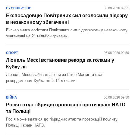
СУСПІЛЬСТВО
06.08.2026 09:51
Експосадовцю Повітряних сил оголосили підозру
в незаконному збагаченні
Екскерівника логістики Повітряних сил підозрюють у незаконному
збагаченні на 21 мільйон гривень.
СПОРТ
06.08.2026 09:50
Ліонель Мессі встановив рекорд за голами у
Кубку ліг
Ліонель Мессі забив два голи за Інтер Маямі та став
рекордсменом Кубка ліг із 14 м'ячами.
ВІЙНА
06.08.2026 09:50
Росія готує гібридні провокації проти країн НАТО
та Польщі
Росія може вдатися до гібридних атак та провокацій поблизу
Польщі і країн НАТО.