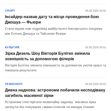
СПОРТ
06.08.2026 09:56
Інсайдер назвав дату та місце проведення бою
Джошуа — Фьюри
Стали відомі нові подробиці майбутнього боксерського поєдинку
між Ентони Джошуа та Тайсоном Фьюри.
КУЛЬТУРА
06.08.2026 09:53
Зірка Дизель Шоу Вікторія Булітко змінила
зовнішність за допомогою філерів
Вікторія Булітко змінила зовнішність за допомогою уколів краси та
показала результати.
ТЕХНОЛОГІЇ
06.08.2026 09:53
Дивна наднова: астрономи побачили несподівану
загибель масивної зірки
Астрономи спостерігали незвичайну наднову: масивна зірка
загинула без очікуваних гамма-сплесків чи викидів плазми.