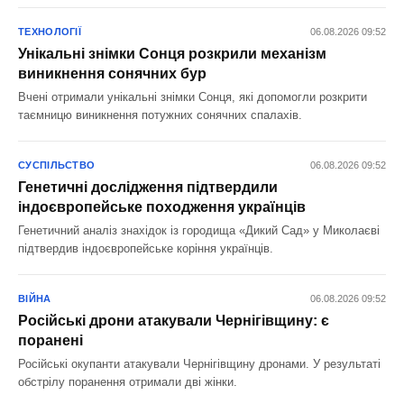
ТЕХНОЛОГІЇ
06.08.2026 09:52
Унікальні знімки Сонця розкрили механізм
виникнення сонячних бур
Вчені отримали унікальні знімки Сонця, які допомогли розкрити
таємницю виникнення потужних сонячних спалахів.
СУСПІЛЬСТВО
06.08.2026 09:52
Генетичні дослідження підтвердили
індоєвропейське походження українців
Генетичний аналіз знахідок із городища «Дикий Сад» у Миколаєві
підтвердив індоєвропейське коріння українців.
ВІЙНА
06.08.2026 09:52
Російські дрони атакували Чернігівщину: є
поранені
Російські окупанти атакували Чернігівщину дронами. У результаті
обстрілу поранення отримали дві жінки.