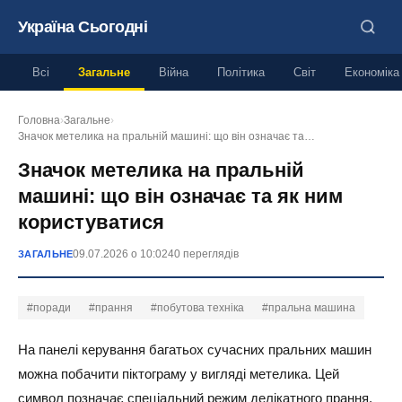
Україна Сьогодні
Всі
Загальне
Війна
Політика
Світ
Економіка
Головна
›
Загальне
›
Значок метелика на пральній машині: що він означає та…
Значок метелика на пральній
машині: що він означає та як ним
користуватися
09.07.2026 о 10:02
40 переглядів
ЗАГАЛЬНЕ
#поради
#прання
#побутова техніка
#пральна машина
На панелі керування багатьох сучасних пральних машин
можна побачити піктограму у вигляді метелика. Цей
символ позначає спеціальний режим делікатного прання,