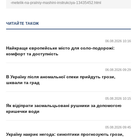
-metelik-na-pralniy-mashini-instrukciya-13435452.html
ЧИТАЙТЕ ТАКОЖ
06.08.2026 10:16
Найкраще європейське місто для соло-подорожі:
комфорт та доступність
06.08.2026 09:29
В Україну після аномальної спеки прийдуть грози,
шквали та град
05.08.2026 10:15
Як відіпрати засмальцьовані рушники за допомогою
кришечки води
05.08.2026 09:45
Україну накриє негода: синоптики прогнозують грози,