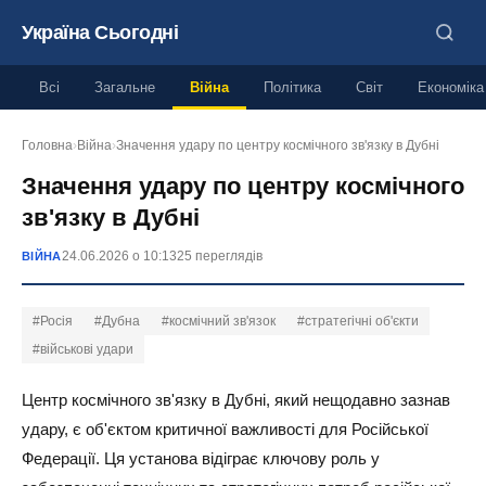
Україна Сьогодні
Всі
Загальне
Війна
Політика
Світ
Економіка
Головна
›
Війна
›
Значення удару по центру космічного зв'язку в Дубні
Значення удару по центру космічного
зв'язку в Дубні
24.06.2026 о 10:13
25 переглядів
ВІЙНА
#Росія
#Дубна
#космічний зв'язок
#стратегічні об'єкти
#військові удари
Центр космічного зв'язку в Дубні, який нещодавно зазнав
удару, є об'єктом критичної важливості для Російської
Федерації. Ця установа відіграє ключову роль у