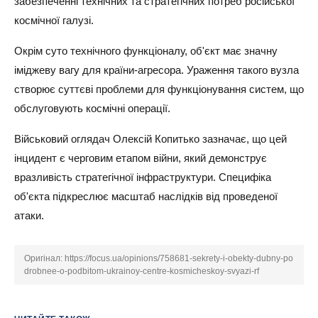
забезпеченні технічних та стратегічних потреб російської
космічної галузі.
Окрім суто технічного функціоналу, об'єкт має значну
іміджеву вагу для країни-агресора. Ураження такого вузла
створює суттєві проблеми для функціонування систем, що
обслуговують космічні операції.
Військовий оглядач Олексій Копитько зазначає, що цей
інцидент є черговим етапом війни, який демонструє
вразливість стратегічної інфраструктури. Специфіка
об'єкта підкреслює масштаб наслідків від проведеної
атаки.
Оригінал:
https://focus.ua/opinions/758681-sekrety-i-obekty-dubny-po
drobnee-o-podbitom-ukrainoy-centre-kosmicheskoy-svyazi-rf