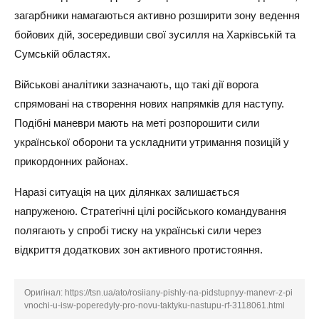
загарбники намагаються активно розширити зону ведення
бойових дій, зосередивши свої зусилля на Харківській та
Сумській областях.
Військові аналітики зазначають, що такі дії ворога
спрямовані на створення нових напрямків для наступу.
Подібні маневри мають на меті розпорошити сили
української оборони та ускладнити утримання позицій у
прикордонних районах.
Наразі ситуація на цих ділянках залишається
напруженою. Стратегічні цілі російського командування
полягають у спробі тиску на українські сили через
відкриття додаткових зон активного протистояння.
Оригінал:
https://tsn.ua/ato/rosiiany-pishly-na-pidstupnyy-manevr-z-pi
vnochi-u-isw-poperedyly-pro-novu-taktyku-nastupu-rf-3118061.html