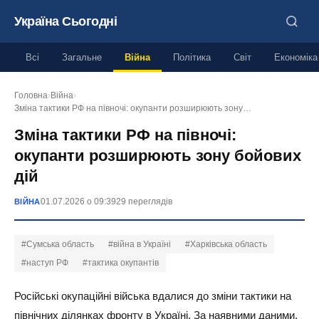
Україна Сьогодні
Всі
Загальне
Війна
Політика
Світ
Економіка
Головна
›
Війна
›
Зміна тактики РФ на півночі: окупанти розширюють зону…
Зміна тактики РФ на півночі:
окупанти розширюють зону бойових
дій
01.07.2026 о 09:39
29 переглядів
ВІЙНА
#Сумська область
#війна в Україні
#Харківська область
#наступ РФ
#тактика окупантів
Російські окупаційні війська вдалися до зміни тактики на
північних ділянках фронту в Україні. За наявними даними,