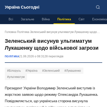
Україна Сьогодні
Всі
Загальне
Війна
Політика
Світ
Економіка
Головна
›
Політика
›
Зеленський висунув ультиматум Лукашенку щодо…
Зеленський висунув ультиматум
Лукашенку щодо військової загрози
21.06.2026 о 08:31
28 переглядів
ПОЛІТИКА
#Білорусь
#Україна
#Зеленський
#Лукашенко
#ультиматум
Президент України Володимир Зеленський виступив із
жорсткою заявою щодо режиму Олександра Лукашенка.
Повідомляється, що українська сторона висунула