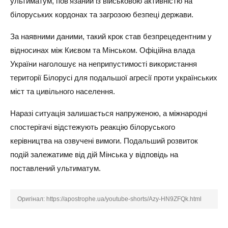
ультиматум, пов'язаний із військовою активністю на
білоруських кордонах та загрозою безпеці держави.
За наявними даними, такий крок став безпрецедентним у
відносинах між Києвом та Мінськом. Офіційна влада
України наголошує на неприпустимості використання
території Білорусі для подальшої агресії проти українських
міст та цивільного населення.
Наразі ситуація залишається напруженою, а міжнародні
спостерігачі відстежують реакцію білоруського
керівництва на озвучені вимоги. Подальший розвиток
подій залежатиме від дій Мінська у відповідь на
поставлений ультиматум.
Оригінал:
https://apostrophe.ua/youtube-shorts/Azy-HN9ZFQk.html