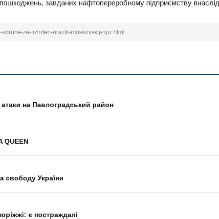
пошкоджень, завданих нафтопереробному підприємству внаслідок
ni-vdruhe-za-tizhden-urazili-moskovskij-npz.html
а атаки на Павлоградський район
RA QUEEN
а свободу України
оріжжі: є постраждалі