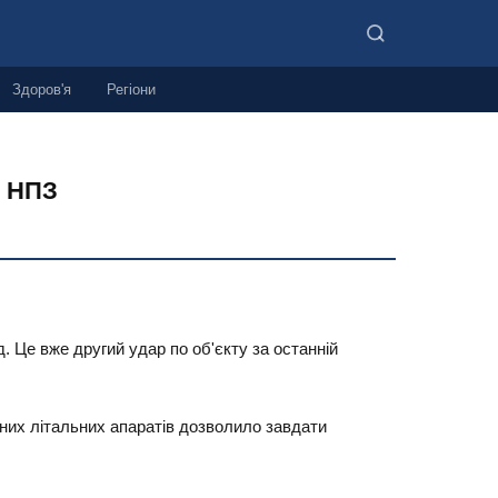
Здоров'я
Регіони
й НПЗ
 Це вже другий удар по об'єкту за останній
них літальних апаратів дозволило завдати