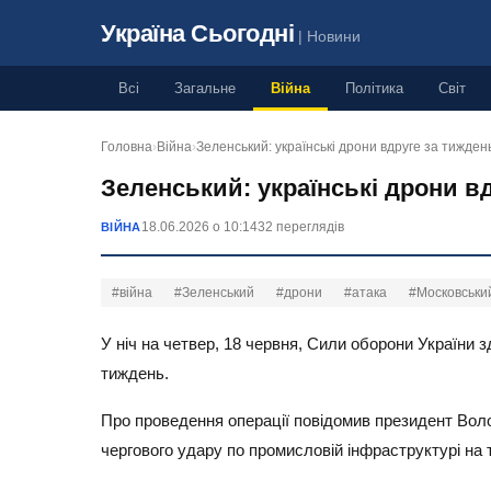
Україна Сьогодні
| Новини
Всі
Загальне
Війна
Політика
Світ
Головна
›
Війна
›
Зеленський: українські дрони вдруге за тижде
Зеленський: українські дрони 
18.06.2026 о 10:14
32 переглядів
ВІЙНА
#війна
#Зеленський
#дрони
#атака
#Московськи
У ніч на четвер, 18 червня, Сили оборони України 
тиждень.
Про проведення операції повідомив президент Вол
чергового удару по промисловій інфраструктурі на те