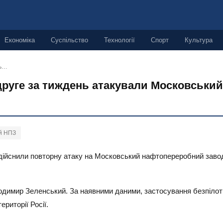
Економіка
Суспільство
Технології
Спорт
Культура
нь…
вдруге за тиждень атакували Московськи
й НПЗ
здійснили повторну атаку на Московський нафтопереробний завод.
одимир Зеленський. За наявними даними, застосування безпілот
риторії Росії.