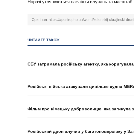
Наразі уточнюються наслідки влучань та масштаб 
Оригінал:
https://apostrophe.ua/world/zelenskij-ukrajinski-dro
ЧИТАЙТЕ ТАКОЖ
СБУ затримала російську агентку, яка коригувал
Російські війська атакували цивільне судно ME
Фільм про німецьку доброволицю, яка загинула з
Російський дрон влучив у багатоповерхівку у Зап