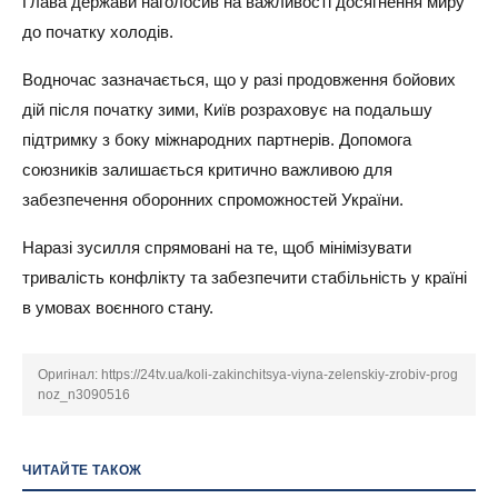
Глава держави наголосив на важливості досягнення миру
до початку холодів.
Водночас зазначається, що у разі продовження бойових
дій після початку зими, Київ розраховує на подальшу
підтримку з боку міжнародних партнерів. Допомога
союзників залишається критично важливою для
забезпечення оборонних спроможностей України.
Наразі зусилля спрямовані на те, щоб мінімізувати
тривалість конфлікту та забезпечити стабільність у країні
в умовах воєнного стану.
Оригінал:
https://24tv.ua/koli-zakinchitsya-viyna-zelenskiy-zrobiv-prog
noz_n3090516
ЧИТАЙТЕ ТАКОЖ