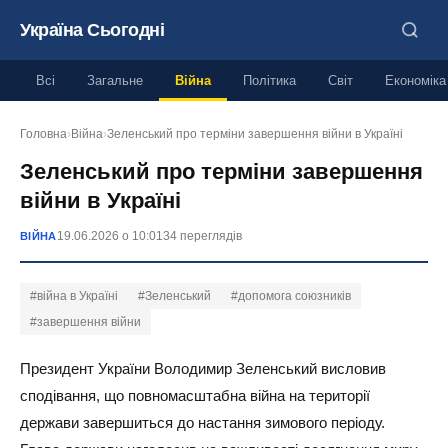
Україна Сьогодні
Всі
Загальне
Війна
Політика
Світ
Економіка
Головна
›
Війна
›
Зеленський про терміни завершення війни в Україні
Зеленський про терміни завершення
війни в Україні
19.06.2026 о 10:01
34 переглядів
ВІЙНА
#війна в Україні
#Зеленський
#допомога союзників
#завершення війни
Президент України Володимир Зеленський висловив
сподівання, що повномасштабна війна на території
держави завершиться до настання зимового періоду.