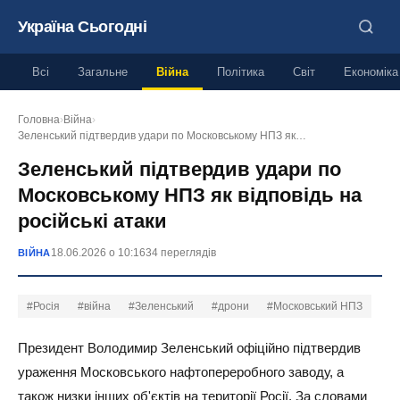
Україна Сьогодні
Всі
Загальне
Війна
Політика
Світ
Економіка
Головна
›
Війна
›
Зеленський підтвердив удари по Московському НПЗ як…
Зеленський підтвердив удари по
Московському НПЗ як відповідь на
російські атаки
18.06.2026 о 10:16
34 переглядів
ВІЙНА
#Росія
#війна
#Зеленський
#дрони
#Московський НПЗ
Президент Володимир Зеленський офіційно підтвердив
ураження Московського нафтопереробного заводу, а
також низки інших об'єктів на території Росії. За словами