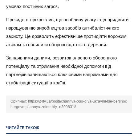
умовах постійних загроз.
Президент підкреслив, що особливу увагу слід приділити
нарощуванню виробництва засобів антибалістичного
захисту. Це дозволить ефективніше протидіяти ворожим
атакам та посилити обороноздатність держави.
За наявними даними, розвиток власного оборонного
потенціалу та отримання необхідної допомоги від
партнерів залишаються ключовими напрямками для
стабілізації ситуації в країні.
Оригінал:
https://24tv.ua/postachannya-ppo-dlya-ukrayini-tse-pershoc
hergove-pitannya-zelenskiy_n3098318
ЧИТАЙТЕ ТАКОЖ