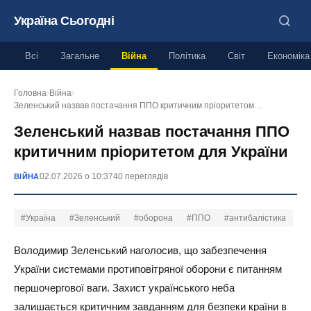
Україна Сьогодні
Всі
Загальне
Війна
Політика
Світ
Економіка
Головна
›
Війна
›
Зеленський назвав постачання ППО критичним пріоритетом…
Зеленський назвав постачання ППО
критичним пріоритетом для України
02.07.2026 о 10:37
40 переглядів
ВІЙНА
#Україна
#Зеленський
#оборона
#ППО
#антибалістика
Володимир Зеленський наголосив, що забезпечення
України системами протиповітряної оборони є питанням
першочергової ваги. Захист українського неба
залишається критичним завданням для безпеки країни в