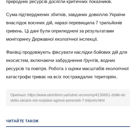
природних ресурсів досягли критичних показників.
Сума підтверджених збитків, завданих довкіллю України
внаслідок воєнних дій, наразі перевищила 7 трильйонів
гривень. Ці дані були оприлюднені за результатами
моніторингу Державної екологічної інспекції.
Фахівці продовжують фіксувати наслідки бойових дій для
екосистем, включаючи забруднення ґрунтів, водних
ресурсів та повітря. Робота з оцінки масштабів екологічної
катастрофи триває на всіх постраждалих територіях.
Оригінал:
https://www.ukrinform.ua/rubric-economy/4136601-zbitki-do
vkillu-ukraini-vid-rosijskoi-agresii-perevisili-7-triljoniv.html
ЧИТАЙТЕ ТАКОЖ