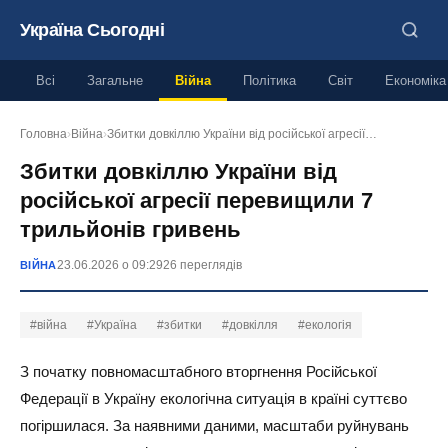
Україна Сьогодні
Всі
Загальне
Війна
Політика
Світ
Економіка
Головна
›
Війна
›
Збитки довкіллю України від російської агресії…
Збитки довкіллю України від
російської агресії перевищили 7
трильйонів гривень
23.06.2026 о 09:29
26 переглядів
ВІЙНА
#війна
#Україна
#збитки
#довкілля
#екологія
З початку повномасштабного вторгнення Російської
Федерації в Україну екологічна ситуація в країні суттєво
погіршилася. За наявними даними, масштаби руйнувань