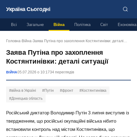
Україна Сьогодні
Всі
Загальне
Війна
Політика
Світ
Економіка
Головна
›
Війна
›
Заява Путіна про захоплення Костянтинівки: деталі…
Заява Путіна про захоплення
Костянтинівки: деталі ситуації
05.07.2026 о 10:17
34 переглядів
ВІЙНА
#війна в Україні
#Путін
#фронт
#Костянтинівка
#Донецька область
Російський диктатор Володимир Путін 3 липня виступив із
твердженням, що російські окупаційні війська нібито
встановили контроль над містом Костянтинівка, що