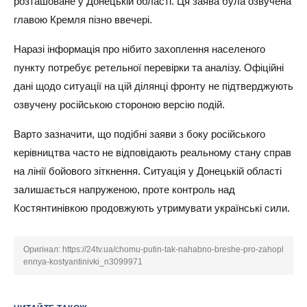
розташоване у Донецькій області. Ця заява була озвучена
главою Кремля пізно ввечері.
Наразі інформація про нібито захоплення населеного
пункту потребує ретельної перевірки та аналізу. Офіційні
дані щодо ситуації на цій ділянці фронту не підтверджують
озвучену російською стороною версію подій.
Варто зазначити, що подібні заяви з боку російського
керівництва часто не відповідають реальному стану справ
на лінії бойового зіткнення. Ситуація у Донецькій області
залишається напруженою, проте контроль над
Костянтинівкою продовжують утримувати українські сили.
Оригінал:
https://24tv.ua/chomu-putin-tak-nahabno-breshe-pro-zahopl
ennya-kostyantinivki_n3099971