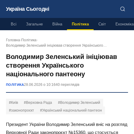
Україна Сьогодні
Всі
Загальне
Війна
Політика
Світ
Економіка
Головна
›
Політика
›
Володимир Зеленський ініціював створення Українського…
Володимир Зеленський ініціював
створення Українського
національного пантеону
28.06.2026 о 10:16
40 переглядів
ПОЛІТИКА
#Київ
#Верховна Рада
#Володимир Зеленський
#законопроєкт
#Український національний пантеон
Президент України Володимир Зеленський вніс на розгляд
Верховної Ради законопроєкт №15360, що стосується