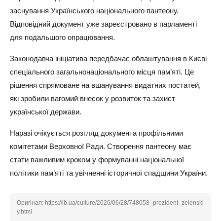
заснування Українського національного пантеону.
Відповідний документ уже зареєстровано в парламенті
для подальшого опрацювання.
Законодавча ініціатива передбачає облаштування в Києві
спеціального загальнонаціонального місця пам’яті. Це
рішення спрямоване на вшанування видатних постатей,
які зробили вагомий внесок у розвиток та захист
української держави.
Наразі очікується розгляд документа профільними
комітетами Верховної Ради. Створення пантеону має
стати важливим кроком у формуванні національної
політики пам’яті та увічненні історичної спадщини України.
Оригінал:
https://lb.ua/culture/2026/06/28/748058_prezident_zelenski
y.html