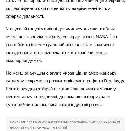
США тісно переплетена з досягненнями вихідців з України,
які реалізували свій потенціал у найрізноманітніших
сферах діяльності.
У науковій галузі українці долучилися до масштабних
космічних програм, зокрема співпрацюючи з NASA. Їхні
розробки та інтелектуальний внесок стали важливою
складовою успіхів американської космонавтики та
інженерної думки.
Не менш значущим є вплив українців на американську
культуру, зокрема на розвиток кінематографа та Голлівуду.
Багато вихідців з України стали ключовими фігурами у
мистецькому середовищі, допомагаючи формувати
сучасний вигляд американської індустрії розваг.
Оригінал:
https://www.ukrinform.ua/rubric-world/4134032-vid-gollivud
u-do-nasa-ukrainci-v-istorii-ssa.html