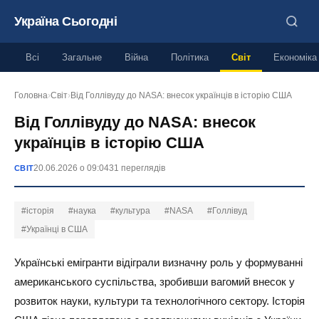
Україна Сьогодні
Всі
Загальне
Війна
Політика
Світ
Економіка
Головна
›
Світ
›
Від Голлівуду до NASA: внесок українців в історію США
Від Голлівуду до NASA: внесок
українців в історію США
20.06.2026 о 09:04
31 переглядів
СВІТ
#історія
#наука
#культура
#NASA
#Голлівуд
#Українці в США
Українські емігранти відіграли визначну роль у формуванні
американського суспільства, зробивши вагомий внесок у
розвиток науки, культури та технологічного сектору. Історія