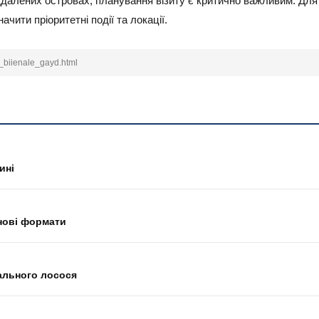
ддалених островах, планування візиту є критично важливим. Для я
ачити пріоритетні події та локації.
a_biienale_gayd.html
ині
 нові формати
ального лосося