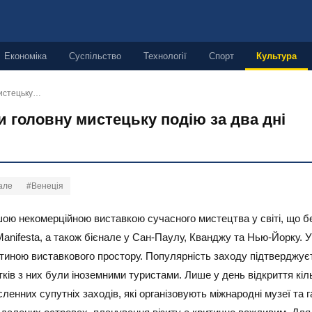
Економіка
Суспільство
Технології
Спорт
Культура
мистецьку…
и головну мистецьку подію за два дні
але
#Венеція
ою некомерційною виставкою сучасного мистецтва у світі, що бер
nifesta, а також бієнале у Сан-Паулу, Кванджу та Нью-Йорку. Ун
стиною виставкового простору. Популярність заходу підтверджує
тків з них були іноземними туристами. Лише у день відкриття кіль
енних супутніх заходів, які організовують міжнародні музеї та г