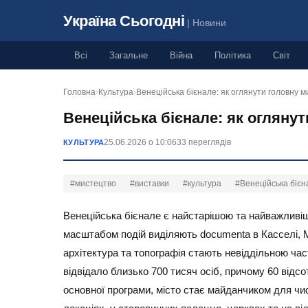
Україна Сьогодні
| Новини
Всі
Загальне
Війна
Політика
Світ
Головна
›
Культура
›
Венеційська бієнале: як оглянути головну 
Венеційська бієнале: як оглянут
25.06.2026 о 10:06
33 переглядів
КУЛЬТУРА
#мистецтво
#виставки
#культура
#Венеційська бієн
Венеційська бієнале є найстарішою та найважливіш
масштабом подій виділяють documenta в Касселі, Ma
архітектура та топографія стають невіддільною ча
відвідало близько 700 тисяч осіб, причому 60 відсо
основної програми, місто стає майданчиком для числ