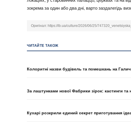
локаціях, у старовинних палаццо, церквах та на ві
зокрема за один або два дні, варто заздалегідь визн
Оригінал:
https://lb.ua/culture/2026/06/25/747320_venetsiysk
ЧИТАЙТЕ ТАКОЖ
Колоритні назви будівель та помешкань на Галич
За лаштунками нової Фабрики зірок: кастинги та
Кухарі розкрили єдиний секрет приготування іде