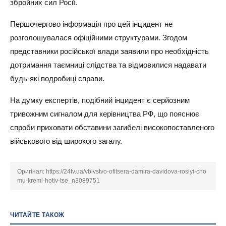
збройних сил Росії.
Першочергово інформація про цей інцидент не
розголошувалася офіційними структурами. Згодом
представники російської влади заявили про необхідність
дотримання таємниці слідства та відмовилися надавати
будь-які подробиці справи.
На думку експертів, подібний інцидент є серйозним
тривожним сигналом для керівництва РФ, що пояснює
спроби приховати обставини загибелі високопоставленого
військового від широкого загалу.
Оригінал:
https://24tv.ua/vbivstvo-ofitsera-damira-davidova-rosiyi-cho
mu-kreml-hotiv-tse_n3089751
ЧИТАЙТЕ ТАКОЖ