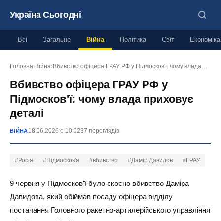
Україна Сьогодні
Всі
Загальне
Війна
Політика
Світ
Економіка
Головна
›
Війна
›
Вбивство офіцера ГРАУ РФ у Підмосков'ї: чому влада…
Вбивство офіцера ГРАУ РФ у
Підмосков'ї: чому влада приховує
деталі
18.06.2026 о 10:02
37 переглядів
ВІЙНА
#Росія
#Підмосков'я
#вбивство
#Дамір Давидов
#ГРАУ
9 червня у Підмосков'ї було скоєно вбивство Даміра
Давидова, який обіймав посаду офіцера відділу
постачання Головного ракетно-артилерійського управління