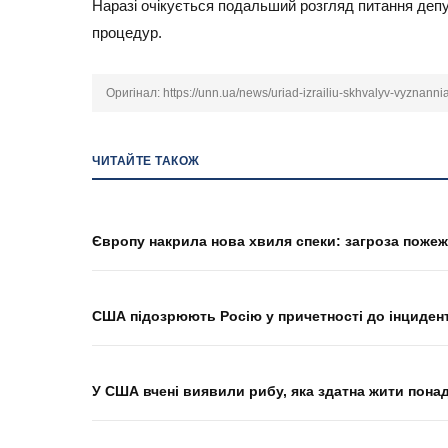
Наразі очікується подальший розгляд питання депу
процедур.
Оригінал:
https://unn.ua/news/uriad-izrailiu-skhvalyv-vyznan
ЧИТАЙТЕ ТАКОЖ
Європу накрила нова хвиля спеки: загроза пожеж
США підозрюють Росію у причетності до інциден
У США вчені виявили рибу, яка здатна жити понад