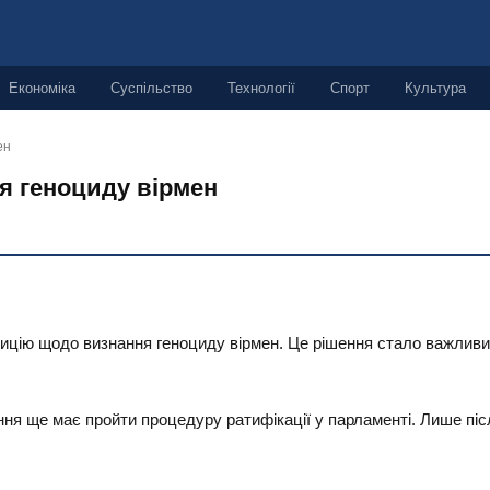
Економіка
Суспільство
Технології
Спорт
Культура
ен
я геноциду вірмен
ицію щодо визнання геноциду вірмен. Це рішення стало важливим
ння ще має пройти процедуру ратифікації у парламенті. Лише пі