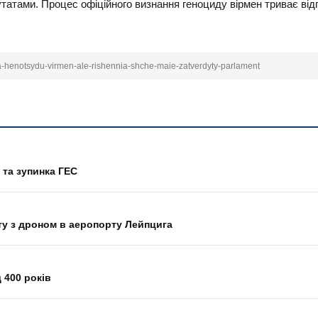
татами. Процес офіційного визнання геноциду вірмен триває ві
nia-henotsydu-virmen-ale-rishennia-shche-maie-zatverdyty-parlament
 та зупинка ГЕС
ту з дроном в аеропорту Лейпцига
 400 років