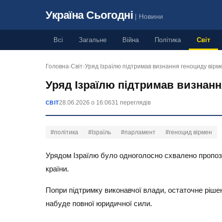
Україна Сьогодні
| Новини
Всі
Загальне
Війна
Політика
Світ
Головна
›
Світ
›
Уряд Ізраїлю підтримав визнання геноциду вірм
Уряд Ізраїлю підтримав визнанн
28.06.2026 о 16:06
31 переглядів
СВІТ
#політика
#Ізраїль
#парламент
#геноцид вірмен
Урядом Ізраїлю було одноголосно схвалено пропоз
країни.
Попри підтримку виконавчої влади, остаточне ріше
набуде повної юридичної сили.