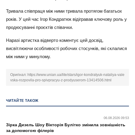
Тривала співпраця між ними тривала протягом багатьох
років. У цей час Ігор Кондратюк відігравав ключову роль у
продюсуванні проєктів співачки.
Наразі артистка відверто коментує цей досвід,
висвітлюючи особливості робочих стосунків, які склалися
між ними у минулому.
Оригінал:
https://www.unian.ua/lite/stars/igor-kondratyuk-nataliya-vale
vska-rozpovila-pro-spivpracyu-z-prodyuserom-13414506.html
ЧИТАЙТЕ ТАКОЖ
06.08.2026 09:53
Зірка Дизель Шоу Вікторія Булітко змінила зовнішність
за допомогою філерів