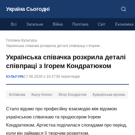
Україна Сьогодні
Всі
Загальне
Війна
Політика
Світ
Економіка
Головна
›
Культура
›
Українська співачка розкрила деталі співпраці з Ігорем…
Українська співачка розкрила деталі
співпраці з Ігорем Кондратюком
17.06.2026 о 10:27
38 переглядів
КУЛЬТУРА
#співачка
#шоу-бізнес
#Ігор Кондратюк
#українська музика
Стало відомо про професійну взаємодію між відомою
українською співачкаю та продюсером Ігорем
Кондратюком. Артистка поділилася спогадами про період,
коли він займався її творчим розвитком.