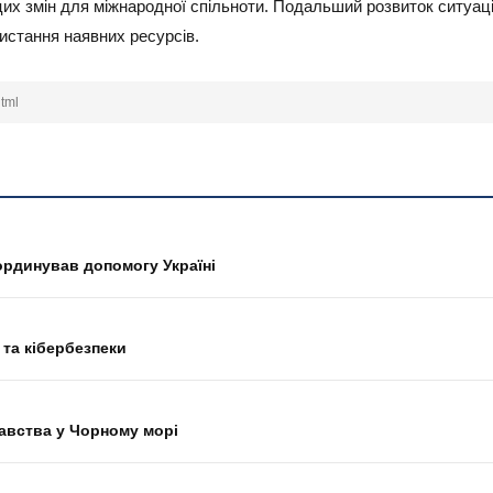
их змін для міжнародної спільноти. Подальший розвиток ситуаці
истання наявних ресурсів.
tml
ординував допомогу Україні
 та кібербезпеки
авства у Чорному морі