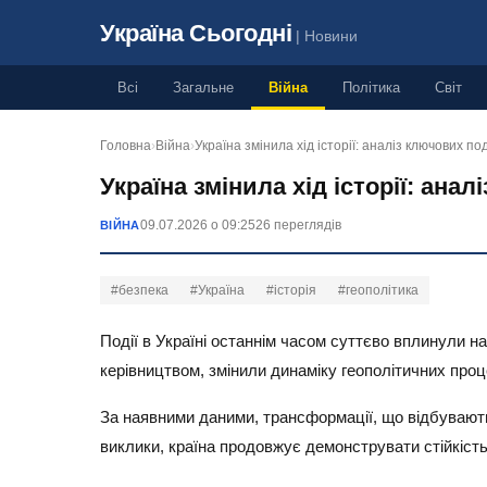
Україна Сьогодні
| Новини
Всі
Загальне
Війна
Політика
Світ
Головна
›
Війна
›
Україна змінила хід історії: аналіз ключових по
Україна змінила хід історії: ана
09.07.2026 о 09:25
26 переглядів
ВІЙНА
#безпека
#Україна
#історія
#геополітика
Події в Україні останнім часом суттєво вплинули на 
керівництвом, змінили динаміку геополітичних процес
За наявними даними, трансформації, що відбувают
виклики, країна продовжує демонструвати стійкість 