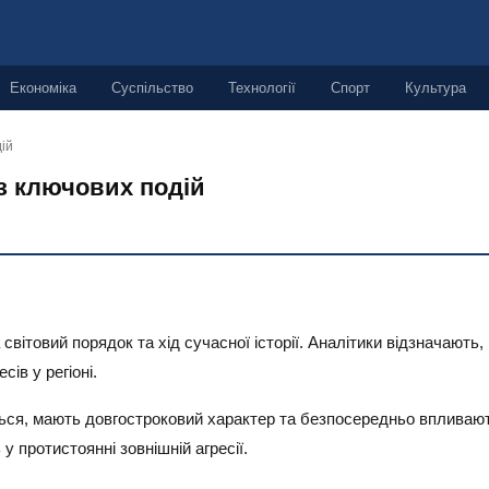
Економіка
Суспільство
Технології
Спорт
Культура
дій
ліз ключових подій
світовий порядок та хід сучасної історії. Аналітики відзначають,
ів у регіоні.
ься, мають довгостроковий характер та безпосередньо впливают
у протистоянні зовнішній агресії.