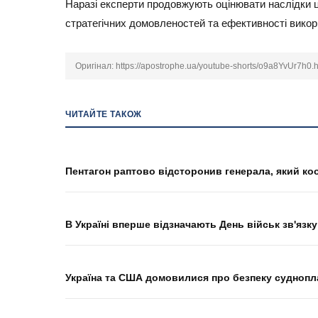
Наразі експерти продовжують оцінювати наслідки ц
стратегічних домовленостей та ефективності викор
Оригінал:
https://apostrophe.ua/youtube-shorts/o9a8YvUr7h0.h
ЧИТАЙТЕ ТАКОЖ
Пентагон раптово відсторонив генерала, який ко
В Україні вперше відзначають День військ зв'язку
Україна та США домовилися про безпеку суднопл