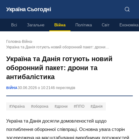
Україна Сьогодні
Всі
Загальне
Війна
Політика
Світ
Економіка
Головна
›
Війна
›
Україна та Данія готують новий оборонний пакет: дрони…
Україна та Данія готують новий
оборонний пакет: дрони та
антибалістика
30.06.2026 о 10:21
46 переглядів
ВІЙНА
#Україна
#оборона
#дрони
#ППО
#Данія
Україна та Данія досягли домовленостей щодо
поглиблення оборонної співпраці. Основна увага сторін
зосереджена на масштабуванні виробничих потужностей