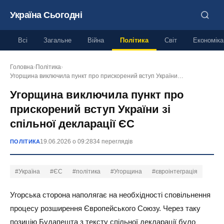
Україна Сьогодні
Всі
Загальне
Війна
Політика
Світ
Економіка
Головна
›
Політика
›
Угорщина виключила пункт про прискорений вступ України…
Угорщина виключила пункт про
прискорений вступ України зі
спільної декларації ЄС
19.06.2026 о 09:28
34 переглядів
ПОЛІТИКА
#Україна
#ЄС
#політика
#Угорщина
#євроінтеграція
Угорська сторона наполягає на необхідності сповільнення
процесу розширення Європейського Союзу. Через таку
позицію Будапешта з тексту спільної декларації було