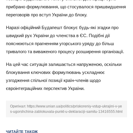
прибрано формулювання, що стосувалося пришвидшення
переговорів про вступ України до блоку.
Наразі офіційний Будапешт блокує будь-які згадки про
швидкий рух України до членства в ЄС. Подібні дії
пояснюються прагненням угорського уряду до більш
тривалого та виваженого процесу розширення організації.
На цей час ситуація залишається напруженою, оскільки
блокування ключових формулювань ускладнює
узгодження спільної позиції країн-членів щодо
євроінтеграційних перспектив України.
Оригінал:
https://www.unian.ua/politics/priskoreniy-vstup-ukrajini-v-ye
s-ugorshchina-zablokuvala-punkt-u-deklaraciji-samitu-13416555.html
ЧИТАЙТЕ ТАКОЖ