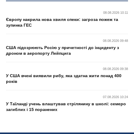
08.08.2026 10:11
Європу накрила нова хвиля спеки: загроза пожеж та
зупинка ГЕС
08.08.2026 09:48
США підозрюють Росію у причетності до інциденту з
дроном в аеропорту Лейпцига
08.08.2026 09:38
У США вчені виявили рибу, яка здатна жити понад 400
років
07.08.2026 10:24
У Таїланді учень влаштував стрілянину в школі: семеро
загиблих і 15 поранених