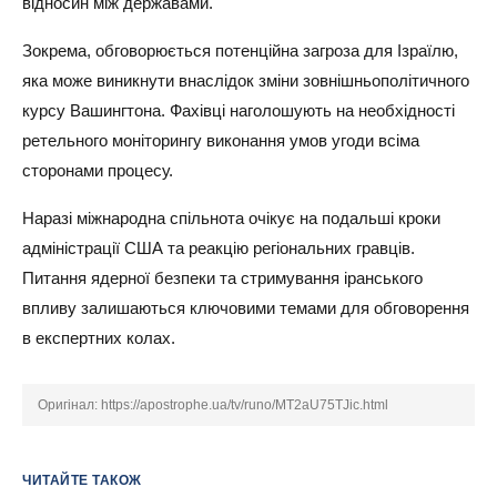
відносин між державами.
Зокрема, обговорюється потенційна загроза для Ізраїлю,
яка може виникнути внаслідок зміни зовнішньополітичного
курсу Вашингтона. Фахівці наголошують на необхідності
ретельного моніторингу виконання умов угоди всіма
сторонами процесу.
Наразі міжнародна спільнота очікує на подальші кроки
адміністрації США та реакцію регіональних гравців.
Питання ядерної безпеки та стримування іранського
впливу залишаються ключовими темами для обговорення
в експертних колах.
Оригінал:
https://apostrophe.ua/tv/runo/MT2aU75TJic.html
ЧИТАЙТЕ ТАКОЖ