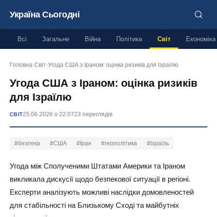
Україна Сьогодні
Всі
Загальне
Війна
Політика
Світ
Економіка
Головна
›
Світ
›
Угода США з Іраном: оцінка ризиків для Ізраїлю
Угода США з Іраном: оцінка ризиків
для Ізраїлю
25.06.2026 о 22:07
23 переглядів
СВІТ
#безпека
#США
#Іран
#геополітика
#Ізраїль
Угода між Сполученими Штатами Америки та Іраном
викликала дискусії щодо безпекової ситуації в регіоні.
Експерти аналізують можливі наслідки домовленостей
для стабільності на Близькому Сході та майбутніх