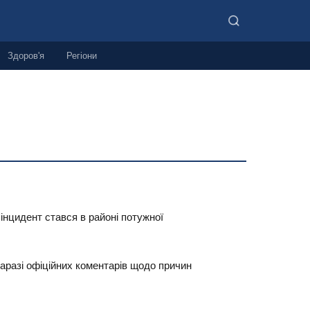
Здоров'я
Регіони
інцидент стався в районі потужної
аразі офіційних коментарів щодо причин