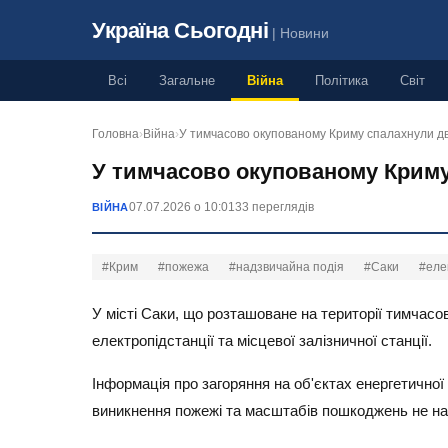
Україна Сьогодні
| Новини
Всі
Загальне
Війна
Політика
Світ
Головна
›
Війна
›
У тимчасово окупованому Криму спалахнули д
У тимчасово окупованому Криму 
07.07.2026 о 10:01
33 переглядів
ВІЙНА
#Крим
#пожежа
#надзвичайна подія
#Саки
#еле
У місті Саки, що розташоване на території тимчасо
електропідстанції та місцевої залізничної станції.
Інформація про загоряння на об'єктах енергетично
виникнення пожежі та масштабів пошкоджень не н