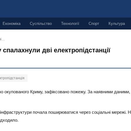
Економіка
Суспільство
Технології
Спорт
Культура
ві…
спалахнули дві електропідстанції
ктропідстанція
во окупованого Криму, зафіксовано пожежу. За наявними даними, 
ї інфраструктури почала поширюватися через соціальні мережі. Н
адходило.