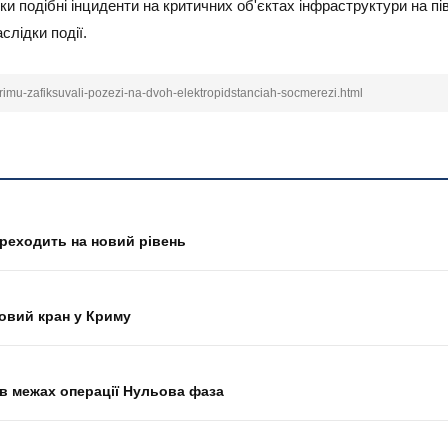
ки подібні інциденти на критичних об'єктах інфраструктури на пі
слідки події.
rimu-zafiksuvali-pozezi-na-dvoh-elektropidstanciah-socmerezi.html
переходить на новий рівень
овий кран у Криму
О в межах операції Нульова фаза