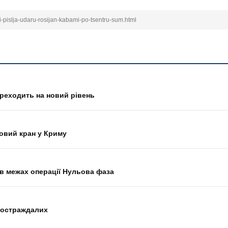
ri-pislja-udaru-rosijan-kabami-po-tsentru-sum.html
переходить на новий рівень
овий кран у Криму
О в межах операції Нульова фаза
 постраждалих