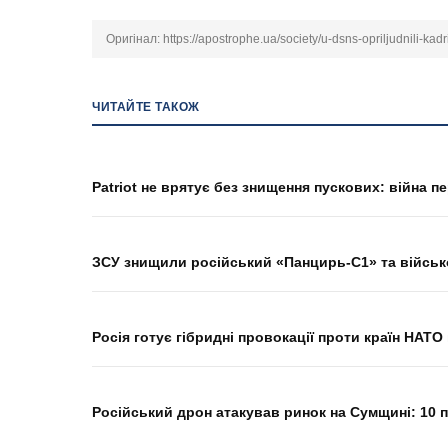
Оригінал:
https://apostrophe.ua/society/u-dsns-opriljudnili-kad
ЧИТАЙТЕ ТАКОЖ
Patriot не врятує без знищення пускових: війна 
ЗСУ знищили російський «Панцирь-С1» та військ
Росія готує гібридні провокації проти країн НАТ
Російський дрон атакував ринок на Сумщині: 10