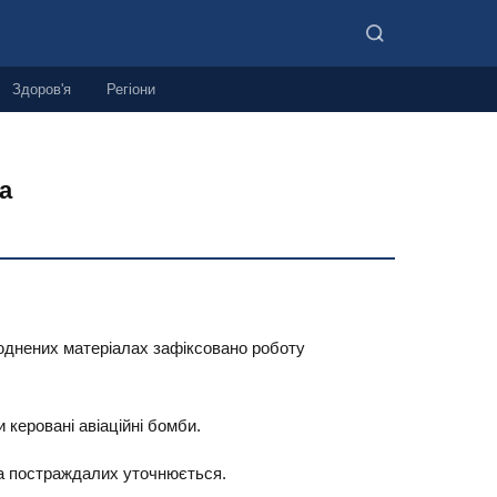
Здоров'я
Регіони
а
люднених матеріалах зафіксовано роботу
 керовані авіаційні бомби.
та постраждалих уточнюється.