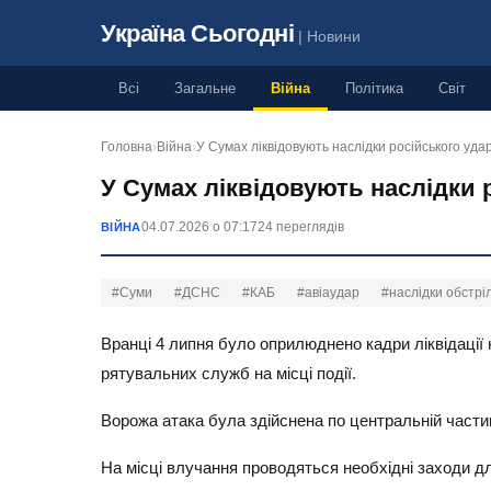
Україна Сьогодні
| Новини
Всі
Загальне
Війна
Політика
Світ
Головна
›
Війна
›
У Сумах ліквідовують наслідки російського у
У Сумах ліквідовують наслідки 
04.07.2026 о 07:17
24 переглядів
ВІЙНА
#Суми
#ДСНС
#КАБ
#авіаудар
#наслідки обстрі
Вранці 4 липня було оприлюднено кадри ліквідації 
рятувальних служб на місці події.
Ворожа атака була здійснена по центральній частині
На місці влучання проводяться необхідні заходи 