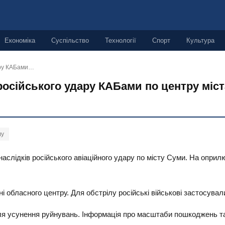
Економіка
Суспільство
Технології
Спорт
Культура
дару КАБами…
російського удару КАБами по центру міст
лу
наслідків російського авіаційного удару по місту Суми. На опри
 обласного центру. Для обстрілу російські військові застосували
для усунення руйнувань. Інформація про масштаби пошкоджень 