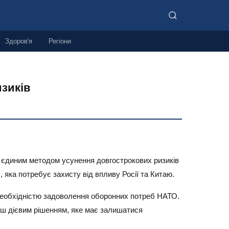
Здоров'я
Регіони
зиків
 єдиним методом усунення довгострокових ризиків
 яка потребує захисту від впливу Росії та Китаю.
еобхідністю задоволення оборонних потреб НАТО.
льш дієвим рішенням, яке має залишатися