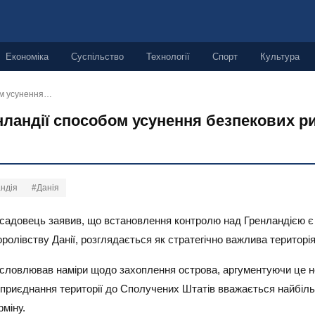
Економіка
Суспільство
Технології
Спорт
Культура
ом усунення…
ландії способом усунення безпекових ри
ндія
#Данія
садовець заявив, що встановлення контролю над Гренландією є
олівству Данії, розглядається як стратегічно важлива територія,
словлював наміри щодо захоплення острова, аргументуючи це н
зі приєднання території до Сполучених Штатів вважається найбі
міну.