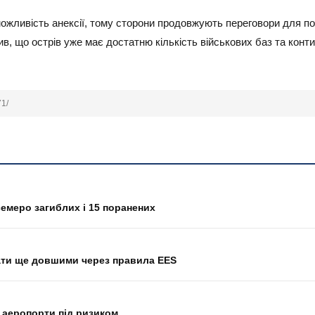
 можливість анексії, тому сторони продовжують переговори для 
, що острів уже має достатню кількість військових баз та конт
71/
семеро загиблих і 15 поранених
ати ще довшими через правила EES
 аеропорти під ризиком