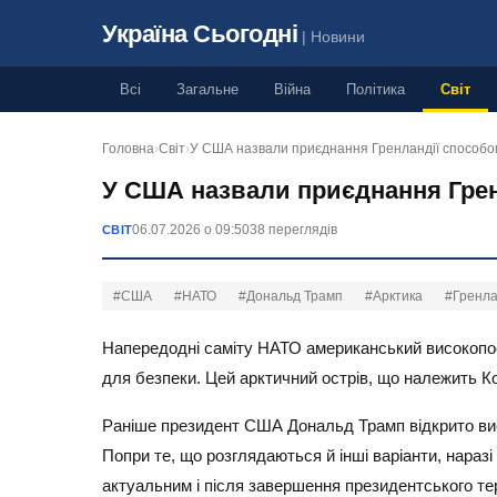
Україна Сьогодні
| Новини
Всі
Загальне
Війна
Політика
Світ
Головна
›
Світ
›
У США назвали приєднання Гренландії способ
У США назвали приєднання Грен
06.07.2026 о 09:50
38 переглядів
СВІТ
#США
#НАТО
#Дональд Трамп
#Арктика
#Гренла
Напередодні саміту НАТО американський високопо
для безпеки. Цей арктичний острів, що належить Кор
Раніше президент США Дональд Трамп відкрито ви
Попри те, що розглядаються й інші варіанти, нара
актуальним і після завершення президентського тер