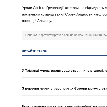
Уряди Данії та Гренландії категорично відкидають
арктичного командування Сорен Андерсен наголосив
операцій Альянсу.
Оригінал:
https://www.pravda.com.ua/news/2026/07/06/80425
ЧИТАЙТЕ ТАКОЖ
У Таїланді учень влаштував стрілянину в школі: 
З вересня черги в аеропортах Європи можуть ст
Екстремальна спека затримує авіарейси: названо