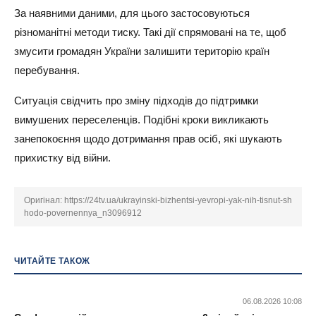
За наявними даними, для цього застосовуються
різноманітні методи тиску. Такі дії спрямовані на те, щоб
змусити громадян України залишити територію країн
перебування.
Ситуація свідчить про зміну підходів до підтримки
вимушених переселенців. Подібні кроки викликають
занепокоєння щодо дотримання прав осіб, які шукають
прихистку від війни.
Оригінал:
https://24tv.ua/ukrayinski-bizhentsi-yevropi-yak-nih-tisnut-sh
hodo-povernennya_n3096912
ЧИТАЙТЕ ТАКОЖ
06.08.2026 10:08