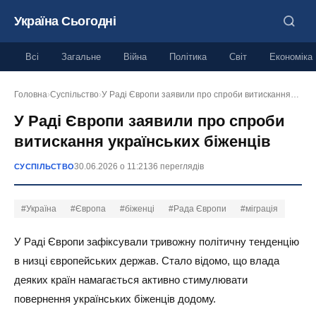
Україна Сьогодні
Всі
Загальне
Війна
Політика
Світ
Економіка
Головна
›
Суспільство
›
У Раді Європи заявили про спроби витискання…
У Раді Європи заявили про спроби
витискання українських біженців
30.06.2026 о 11:21
36 переглядів
СУСПІЛЬСТВО
#Україна
#Європа
#біженці
#Рада Європи
#міграція
У Раді Європи зафіксували тривожну політичну тенденцію
в низці європейських держав. Стало відомо, що влада
деяких країн намагається активно стимулювати
повернення українських біженців додому.