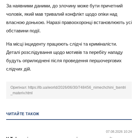
За наявними даними, до злочину може бути причетний
чоловік, який мав тривалий конфлікт щодо опіки над
власною донькою. Наразі правоохоронці встановлюють усі
обставини події.
На місці інциденту працюють слідчі та криміналісти.
Деталі розслідування щодо мотивів та перебігу нападу
будуть оприлюднені після проведення першочергових
слідчих дій.
Оригінал:
https://lb.ua/world/2026/06/30/748456_nimechchini_tsentri
_materiv.html
ЧИТАЙТЕ ТАКОЖ
07.08.2026 10:24