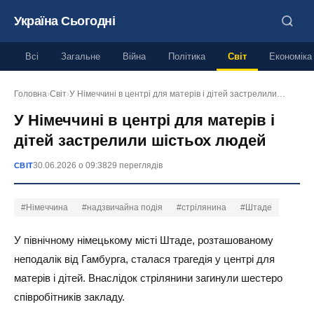
Україна Сьогодні
Всі
Загальне
Війна
Політика
Світ
Економіка
Головна
›
Світ
›
У Німеччині в центрі для матерів і дітей застрелили…
У Німеччині в центрі для матерів і
дітей застрелили шістьох людей
30.06.2026 о 09:38
29 переглядів
СВІТ
#Німеччина
#надзвичайна подія
#стрілянина
#Штаде
У північному німецькому місті Штаде, розташованому
неподалік від Гамбурга, сталася трагедія у центрі для
матерів і дітей. Внаслідок стрілянини загинули шестеро
співробітників закладу.