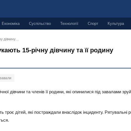
Економіка
Суспільство
Технології
Спорт
Культура
ну дівчину…
кають 15-річну дівчину та її родину
завали
ної дівчини та членів її родини, які опинилися під завалами зр
 троє дітей, які постраждали внаслідок інциденту. Рятувальні р
ться.