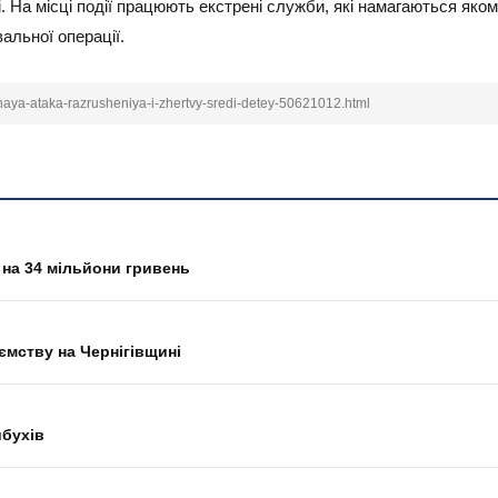
. На місці події працюють екстрені служби, які намагаються яко
альної операції.
nnaya-ataka-razrusheniya-i-zhertvy-sredi-detey-50621012.html
на 34 мільйони гривень
ємству на Чернігівщині
ибухів