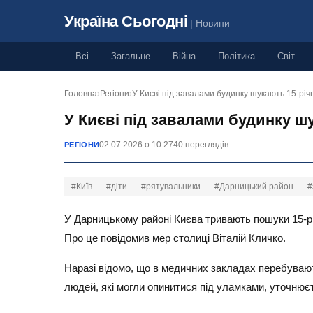
Україна Сьогодні
| Новини
Всі
Загальне
Війна
Політика
Світ
Головна
›
Регіони
›
У Києві під завалами будинку шукають 15-річ
У Києві під завалами будинку шу
02.07.2026 о 10:27
40 переглядів
РЕГІОНИ
#Київ
#діти
#рятувальники
#Дарницький район
#
У Дарницькому районі Києва тривають пошуки 15-річ
Про це повідомив мер столиці Віталій Кличко.
Наразі відомо, що в медичних закладах перебувають
людей, які могли опинитися під уламками, уточнює