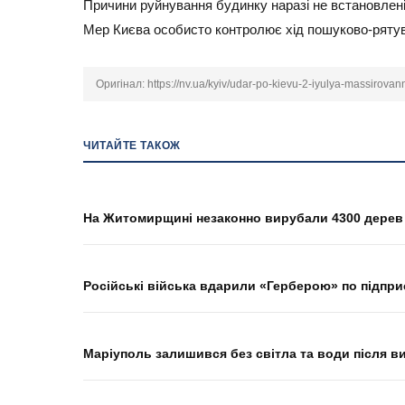
Причини руйнування будинку наразі не встановлені
Мер Києва особисто контролює хід пошуково-рятув
Оригінал:
https://nv.ua/kyiv/udar-po-kievu-2-iyulya-massirova
ЧИТАЙТЕ ТАКОЖ
На Житомирщині незаконно вирубали 4300 дерев 
Російські війська вдарили «Герберою» по підпри
Маріуполь залишився без світла та води після в