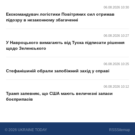
06.08.2026 10:30
Екскомандувач логістики Повітряних сил отримав
підозру в незаконному збагаченні
06.08.2026 10:27
У Навроцького вимагають від Туска підписати рішення
щодо Зеленського
06.08.2026 10:25
Стефанішиній обрали запобіжний захід у справі
06.08.2026 10:12
Трамп запевняє, що США мають величезні запаси
боєприпасів
© 2026 UKRAINE TODAY
RSS
Sitemap