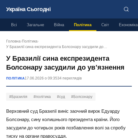
Україна Сьогодні
Всі
Загальне
Війна
Політика
Світ
Економіка
Головна
›
Політика
›
У Бразилії сина експрезидента Болсонару засудили до…
У Бразилії сина експрезидента
Болсонару засудили до ув’язнення
17.06.2026 о 09:35
34 переглядів
ПОЛІТИКА
#Бразилія
#політика
#суд
#Болсонару
Верховний суд Бразилії виніс заочний вирок Едуарду
Болсонару, сину колишнього президента країни. Його
засудили до чотирьох років позбавлення волі за спробу
тиску на органи правосуддя.