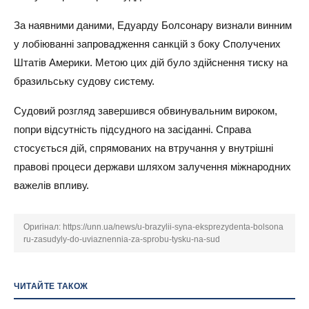
За наявними даними, Едуарду Болсонару визнали винним
у лобіюванні запровадження санкцій з боку Сполучених
Штатів Америки. Метою цих дій було здійснення тиску на
бразильську судову систему.
Судовий розгляд завершився обвинувальним вироком,
попри відсутність підсудного на засіданні. Справа
стосується дій, спрямованих на втручання у внутрішні
правові процеси держави шляхом залучення міжнародних
важелів впливу.
Оригінал:
https://unn.ua/news/u-brazylii-syna-eksprezydenta-bolsona
ru-zasudyly-do-uviaznennia-za-sprobu-tysku-na-sud
ЧИТАЙТЕ ТАКОЖ