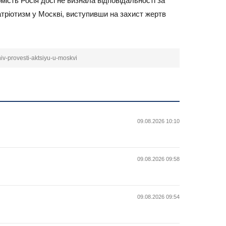
ість Росія досі не визнала відповідальності за
атріотизм у Москві, виступивши на захист жертв
niv-provesti-aktsiyu-u-moskvi
09.08.2026 10:10
09.08.2026 09:58
09.08.2026 09:54