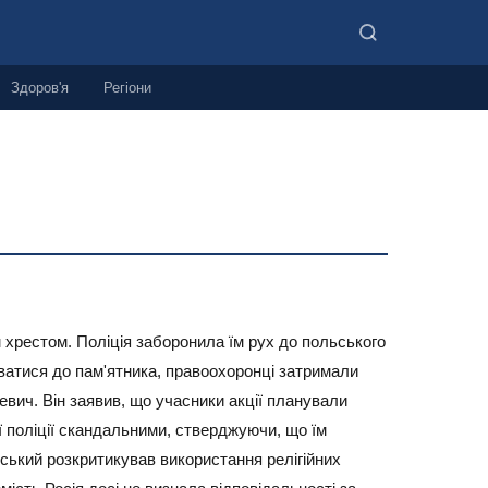
Здоров'я
Регіони
м хрестом. Поліція заборонила їм рух до польського
рватися до пам'ятника, правоохоронці затримали
евич. Він заявив, що учасники акції планували
ї поліції скандальними, стверджуючи, що їм
ський розкритикував використання релігійних