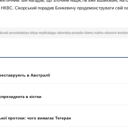
еетичним. Він нагадав, що злочини нацистів вже вшановані, натом
ії НКВС. Сікорський порадив Бонкевичу продемонструвати свій п
lashtuvali-provokatsiyu-bilya-reykhstagu-sikorskiy-poradiv-lideru-rukhu-oboroni-kordo
дреставрують в Австралії
президента в кістки
кої протоки: чого вимагає Тегеран