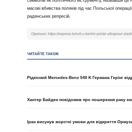
символів як політичного інструменту, назвавши це н
масові вбивства поляків під час Польської операц
радянських репресій.
Оригінал:
https://espreso.tv/svit-u-berlini-polski-ultrapravi-v
ЧИТАЙТЕ ТАКОЖ
Рідкісний Mercedes-Benz 540 K Германа Герінг ві
Хантер Байден повідомив про поширення раку екс
Іран висунув жорсткі умови для відкриття Ормузь