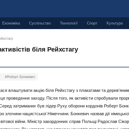
Економіка
Суспільство
Технології
Спорт
Культура
ейхстагу
ктивістів біля Рейхстагу
#Роберт Бонкевич
алася влаштувати акцію біля Рейхстагу з плакатами та дерев'яни
це проведення заходу. Після того, як активісти спробували про
и. Серед затриманих був лідер Руху оборони кордонів Роберт Бонк
о злочини нацистської Німеччини. Бонкевич назвав дії німецько
ітової війни. Міністр закордонних справ Польщі Радослав Сікор