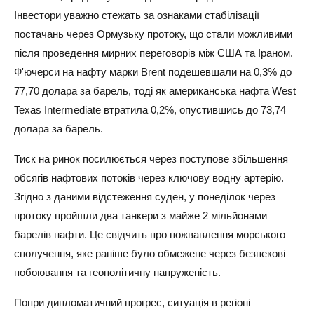
Інвестори уважно стежать за ознаками стабілізації
постачань через Ормузьку протоку, що стали можливими
після проведення мирних переговорів між США та Іраном.
Ф'ючерси на нафту марки Brent подешевшали на 0,3% до
77,70 долара за барель, тоді як американська нафта West
Texas Intermediate втратила 0,2%, опустившись до 73,74
долара за барель.
Тиск на ринок посилюється через поступове збільшення
обсягів нафтових потоків через ключову водну артерію.
Згідно з даними відстеження суден, у понеділок через
протоку пройшли два танкери з майже 2 мільйонами
барелів нафти. Це свідчить про пожвавлення морського
сполучення, яке раніше було обмежене через безпекові
побоювання та геополітичну напруженість.
Попри дипломатичний прогрес, ситуація в регіоні