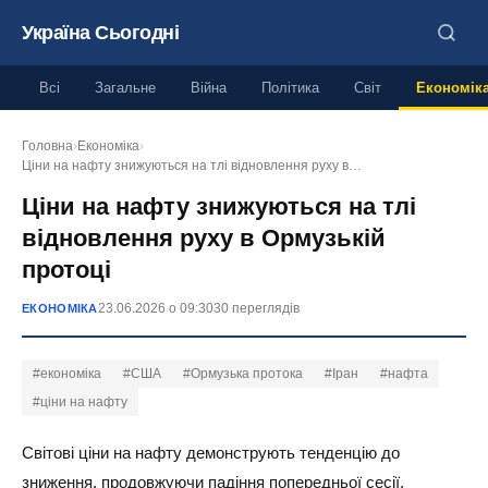
Україна Сьогодні
Всі
Загальне
Війна
Політика
Світ
Економік
Головна
›
Економіка
›
Ціни на нафту знижуються на тлі відновлення руху в…
Ціни на нафту знижуються на тлі
відновлення руху в Ормузькій
протоці
23.06.2026 о 09:30
30 переглядів
ЕКОНОМІКА
#економіка
#США
#Ормузька протока
#Іран
#нафта
#ціни на нафту
Світові ціни на нафту демонструють тенденцію до
зниження, продовжуючи падіння попередньої сесії.