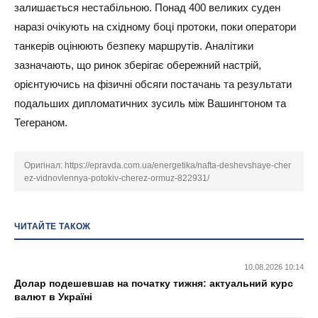
залишається нестабільною. Понад 400 великих суден
наразі очікують на східному боці протоки, поки оператори
танкерів оцінюють безпеку маршрутів. Аналітики
зазначають, що ринок зберігає обережний настрій,
орієнтуючись на фізичні обсяги постачань та результати
подальших дипломатичних зусиль між Вашингтоном та
Тегераном.
Оригінал:
https://epravda.com.ua/energetika/nafta-deshevshaye-cher
ez-vidnovlennya-potokiv-cherez-ormuz-822931/
ЧИТАЙТЕ ТАКОЖ
10.08.2026 10:14
Долар подешевшав на початку тижня: актуальний курс
валют в Україні