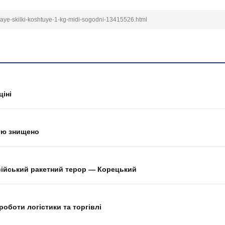
aye-skilki-koshtuye-1-kg-midi-sogodni-13415526.html
ціні
тю знищено
осійський ракетний терор — Корецький
 роботи логістики та торгівлі