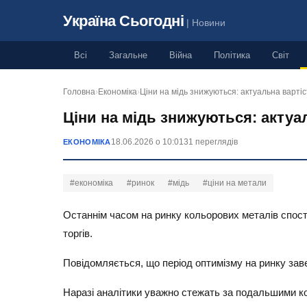
Україна Сьогодні
| Новини
Всі
Загальне
Війна
Політика
Світ
Головна
›
Економіка
›
Ціни на мідь знижуються: актуальна варті
Ціни на мідь знижуються: актуа
18.06.2026 о 10:01
31 переглядів
ЕКОНОМІКА
#економіка
#ринок
#мідь
#ціни на метали
Останнім часом на ринку кольорових металів спосте
торгів.
Повідомляється, що період оптимізму на ринку заве
Наразі аналітики уважно стежать за подальшими ко