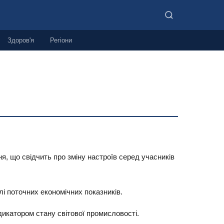
Здоров'я
Регіони
я, що свідчить про зміну настроїв серед учасників
і поточних економічних показників.
икатором стану світової промисловості.