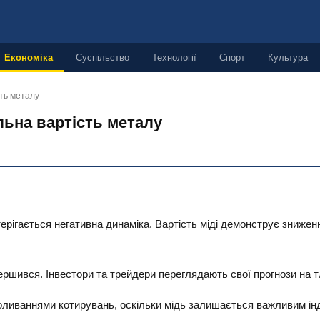
Економіка
Суспільство
Технології
Спорт
Культура
сть металу
льна вартість металу
рігається негативна динаміка. Вартість міді демонструє зниженн
ршився. Інвестори та трейдери переглядають свої прогнози на тл
ливаннями котирувань, оскільки мідь залишається важливим інд