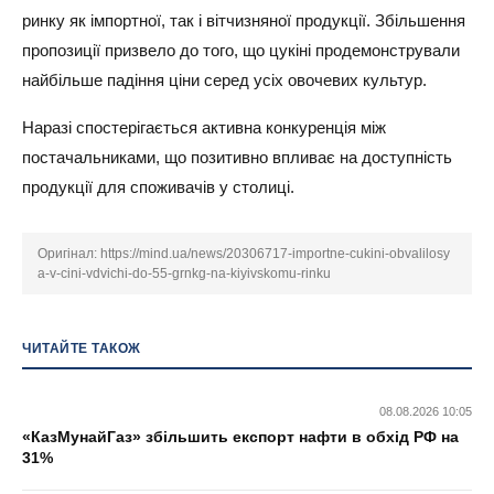
ринку як імпортної, так і вітчизняної продукції. Збільшення
пропозиції призвело до того, що цукіні продемонстрували
найбільше падіння ціни серед усіх овочевих культур.
Наразі спостерігається активна конкуренція між
постачальниками, що позитивно впливає на доступність
продукції для споживачів у столиці.
Оригінал:
https://mind.ua/news/20306717-importne-cukini-obvalilosy
a-v-cini-vdvichi-do-55-grnkg-na-kiyivskomu-rinku
ЧИТАЙТЕ ТАКОЖ
08.08.2026 10:05
«КазМунайГаз» збільшить експорт нафти в обхід РФ на
31%