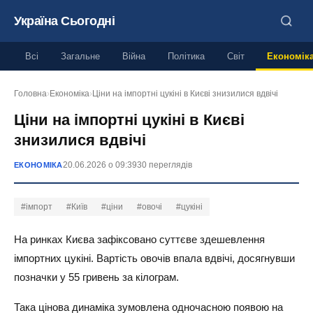
Україна Сьогодні
Всі
Загальне
Війна
Політика
Світ
Економік
Головна
›
Економіка
›
Ціни на імпортні цукіні в Києві знизилися вдвічі
Ціни на імпортні цукіні в Києві
знизилися вдвічі
20.06.2026 о 09:39
30 переглядів
ЕКОНОМІКА
#імпорт
#Київ
#ціни
#овочі
#цукіні
На ринках Києва зафіксовано суттєве здешевлення
імпортних цукіні. Вартість овочів впала вдвічі, досягнувши
позначки у 55 гривень за кілограм.
Така цінова динаміка зумовлена одночасною появою на