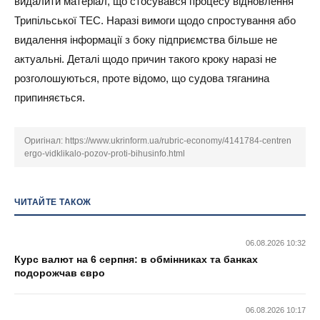
видалити матеріал, що стосувався процесу відновлення
Трипільської ТЕС. Наразі вимоги щодо спростування або
видалення інформації з боку підприємства більше не
актуальні. Деталі щодо причин такого кроку наразі не
розголошуються, проте відомо, що судова тяганина
припиняється.
Оригінал:
https://www.ukrinform.ua/rubric-economy/4141784-centren
ergo-vidklikalo-pozov-proti-bihusinfo.html
ЧИТАЙТЕ ТАКОЖ
06.08.2026 10:32
Курс валют на 6 серпня: в обмінниках та банках
подорожчав євро
06.08.2026 10:17