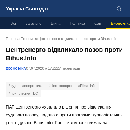
Україна Сьогодні
Всі
Загальне
Війна
Політика
Світ
Економік
Головна
›
Економіка
›
Центренерго відкликало позов проти Bihus.Info
Центренерго відкликало позов проти
Bihus.Info
07.07.2026 о 17:22
27 переглядів
ЕКОНОМІКА
#суд
#енергетика
#Центренерго
#Bihus.Info
#Трипільська ТЕС
ПАТ Центренерго ухвалило рішення про відкликання
судового позову, поданого проти програми журналістських
розслідувань Bihus.Info. Раніше компанія вимагала