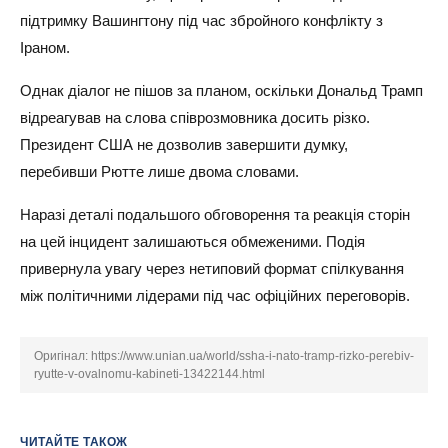
підтримку Вашингтону під час збройного конфлікту з
Іраном.
Однак діалог не пішов за планом, оскільки Дональд Трамп
відреагував на слова співрозмовника досить різко.
Президент США не дозволив завершити думку,
перебивши Рютте лише двома словами.
Наразі деталі подальшого обговорення та реакція сторін
на цей інцидент залишаються обмеженими. Подія
привернула увагу через нетиповий формат спілкування
між політичними лідерами під час офіційних переговорів.
Оригінал:
https://www.unian.ua/world/ssha-i-nato-tramp-rizko-perebiv-
ryutte-v-ovalnomu-kabineti-13422144.html
ЧИТАЙТЕ ТАКОЖ