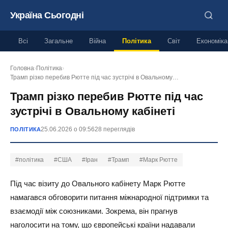
Україна Сьогодні
Всі
Загальне
Війна
Політика
Світ
Економіка
Головна
›
Політика
›
Трамп різко перебив Рютте під час зустрічі в Овальному…
Трамп різко перебив Рютте під час
зустрічі в Овальному кабінеті
25.06.2026 о 09:56
28 переглядів
ПОЛІТИКА
#політика
#США
#Іран
#Трамп
#Марк Рютте
Під час візиту до Овального кабінету Марк Рютте
намагався обговорити питання міжнародної підтримки та
взаємодії між союзниками. Зокрема, він прагнув
наголосити на тому, що європейські країни надавали